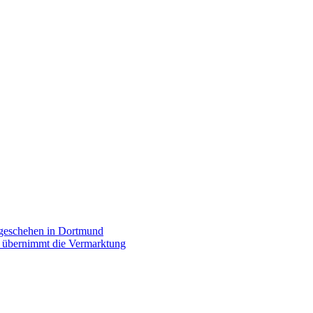
rgeschehen in Dortmund
p übernimmt die Vermarktung