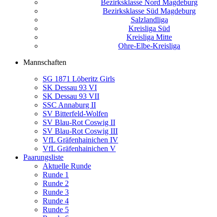
Bezirksklasse Nord Magdeburg
Bezirksklasse Süd Magdeburg
Salzlandliga
Kreisliga Süd
Kreisliga Mitte
Ohre-Elbe-Kreisliga
Mannschaften
SG 1871 Löberitz Girls
SK Dessau 93 VI
SK Dessau 93 VII
SSC Annaburg II
SV Bitterfeld-Wolfen
SV Blau-Rot Coswig II
SV Blau-Rot Coswig III
VfL Gräfenhainichen IV
VfL Gräfenhainichen V
Paarungsliste
Aktuelle Runde
Runde 1
Runde 2
Runde 3
Runde 4
Runde 5