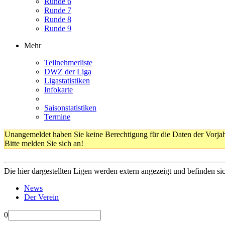
Runde 6
Runde 7
Runde 8
Runde 9
Mehr
Teilnehmerliste
DWZ der Liga
Ligastatistiken
Infokarte
Saisonstatistiken
Termine
Unangemeldet haben Sie keine Berechtigung für die Daten der Vorja
Bitte melden Sie sich an!
Die hier dargestellten Ligen werden extern angezeigt und befinden si
News
Der Verein
0