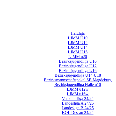
Harzliga
LJMM U10
LJMM U12
LJMM U14
LJMM U16
LJMM u20
Bezirksjugendliga U10
Bezirksjugendliga U12
Bezirksjugendliga U16
Bezirksjugendliga U14-U18
Bezirksmannschaftspokal SB Magdeburg
Bezirksjugendliga Halle u10
LJMM u12w
LJMM u16w
Verbandsliga 24/25
Landesliga A 24/25
Landesliga B 24/25
BOL Dessau 24/25