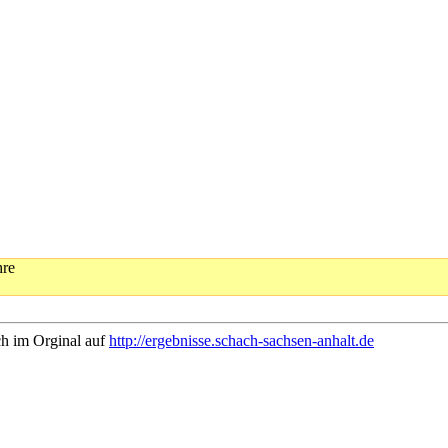
hre
ch im Orginal auf
http://ergebnisse.schach-sachsen-anhalt.de