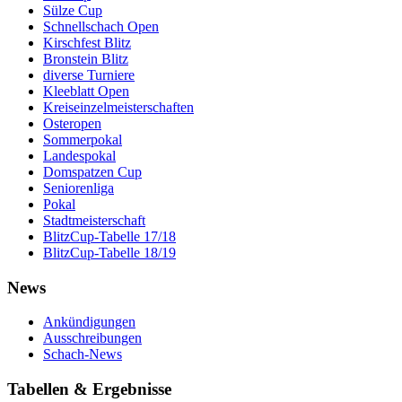
Sülze Cup
Schnellschach Open
Kirschfest Blitz
Bronstein Blitz
diverse Turniere
Kleeblatt Open
Kreiseinzelmeisterschaften
Osteropen
Sommerpokal
Landespokal
Domspatzen Cup
Seniorenliga
Pokal
Stadtmeisterschaft
BlitzCup-Tabelle 17/18
BlitzCup-Tabelle 18/19
News
Ankündigungen
Ausschreibungen
Schach-News
Tabellen & Ergebnisse