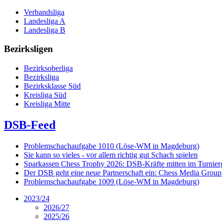
Verbandsliga
Landesliga A
Landesliga B
Bezirksligen
Bezirksoberliga
Bezirksliga
Bezirksklasse Süd
Kreisliga Süd
Kreisliga Mitte
DSB-Feed
Problemschachaufgabe 1010 (Löse-WM in Magdeburg)
Sie kann so vieles - vor allem richtig gut Schach spielen
Sparkassen Chess Trophy 2026: DSB-Kräfte mitten im Turnie
Der DSB geht eine neue Partnerschaft ein: Chess Media Grou
Problemschachaufgabe 1009 (Löse-WM in Magdeburg)
2023/24
2026/27
2025/26