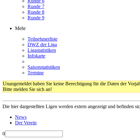
Runde 6
Runde 7
Runde 8
Runde 9
Mehr
Teilnehmerliste
DWZ der Liga
Ligastatistiken
Infokarte
Saisonstatistiken
Termine
Unangemeldet haben Sie keine Berechtigung für die Daten der Vorja
Bitte melden Sie sich an!
Die hier dargestellten Ligen werden extern angezeigt und befinden si
News
Der Verein
0