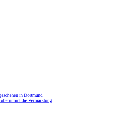
rgeschehen in Dortmund
p übernimmt die Vermarktung