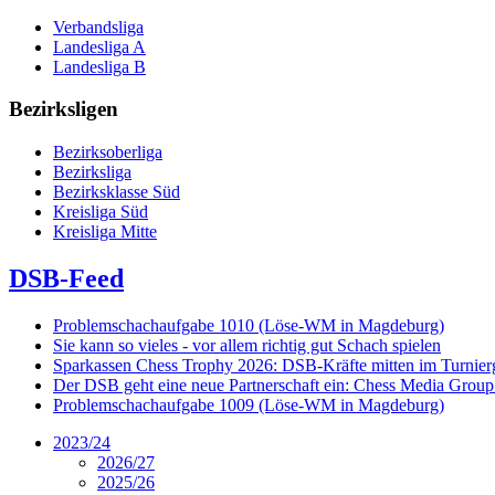
Verbandsliga
Landesliga A
Landesliga B
Bezirksligen
Bezirksoberliga
Bezirksliga
Bezirksklasse Süd
Kreisliga Süd
Kreisliga Mitte
DSB-Feed
Problemschachaufgabe 1010 (Löse-WM in Magdeburg)
Sie kann so vieles - vor allem richtig gut Schach spielen
Sparkassen Chess Trophy 2026: DSB-Kräfte mitten im Turnie
Der DSB geht eine neue Partnerschaft ein: Chess Media Grou
Problemschachaufgabe 1009 (Löse-WM in Magdeburg)
2023/24
2026/27
2025/26