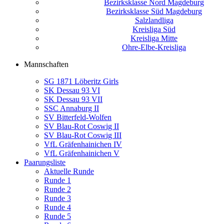
Bezirksklasse Nord Magdeburg
Bezirksklasse Süd Magdeburg
Salzlandliga
Kreisliga Süd
Kreisliga Mitte
Ohre-Elbe-Kreisliga
Mannschaften
SG 1871 Löberitz Girls
SK Dessau 93 VI
SK Dessau 93 VII
SSC Annaburg II
SV Bitterfeld-Wolfen
SV Blau-Rot Coswig II
SV Blau-Rot Coswig III
VfL Gräfenhainichen IV
VfL Gräfenhainichen V
Paarungsliste
Aktuelle Runde
Runde 1
Runde 2
Runde 3
Runde 4
Runde 5