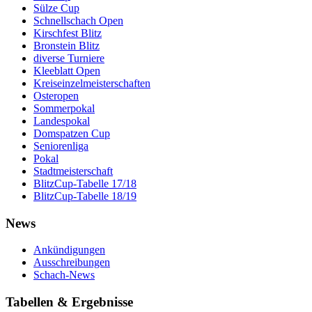
Sülze Cup
Schnellschach Open
Kirschfest Blitz
Bronstein Blitz
diverse Turniere
Kleeblatt Open
Kreiseinzelmeisterschaften
Osteropen
Sommerpokal
Landespokal
Domspatzen Cup
Seniorenliga
Pokal
Stadtmeisterschaft
BlitzCup-Tabelle 17/18
BlitzCup-Tabelle 18/19
News
Ankündigungen
Ausschreibungen
Schach-News
Tabellen & Ergebnisse