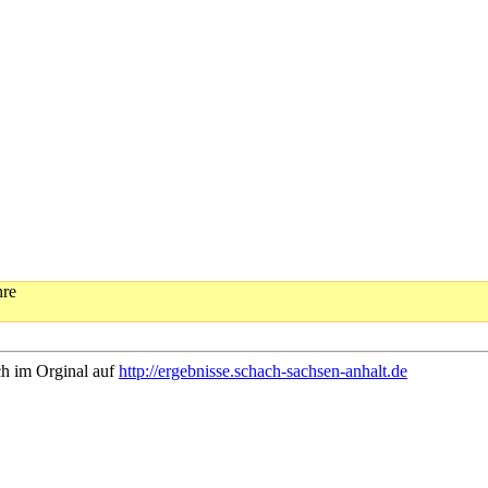
hre
ch im Orginal auf
http://ergebnisse.schach-sachsen-anhalt.de