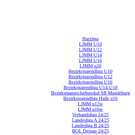
Harzliga
LJMM U10
LJMM U12
LJMM U14
LJMM U16
LJMM u20
Bezirksjugendliga U10
Bezirksjugendliga U12
Bezirksjugendliga U16
Bezirksjugendliga U14-U18
Bezirksmannschaftspokal SB Magdeburg
Bezirksjugendliga Halle u10
LJMM u12w
LJMM u16w
Verbandsliga 24/25
Landesliga A 24/25
Landesliga B 24/25
BOL Dessau 24/25