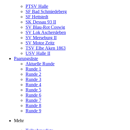
PTSV Halle
SF Bad Schmiedeberg
SF Hettstedt
SK Dessau 93 II
SV Blau-Rot Coswig
SV Lok Aschersleben
SV Merseburg II
SV Motor Zeitz
TSV Elbe Aken 1863
USV Halle II
Paarungsliste
Aktuelle Runde
Runde 1
Runde 2
Runde 3
Runde 4
Runde 5
Runde 6
Runde 7
Runde 8
Runde 9
Mehr