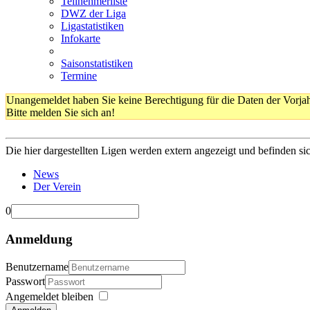
Teilnehmerliste
DWZ der Liga
Ligastatistiken
Infokarte
Saisonstatistiken
Termine
Unangemeldet haben Sie keine Berechtigung für die Daten der Vorja
Bitte melden Sie sich an!
Die hier dargestellten Ligen werden extern angezeigt und befinden si
News
Der Verein
0
Anmeldung
Benutzername
Passwort
Angemeldet bleiben