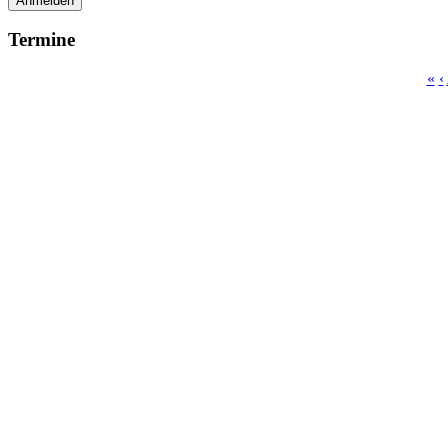
Anmelden
Termine
«
‹