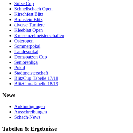
Sülze Cup
Schnellschach Open
Kirschfest Blitz
Bronstein Blitz
diverse Turniere
Kleeblatt Open
Kreiseinzelmeisterschaften
Osteropen
Sommerpokal
Landespokal
Domspatzen Cup
Seniorenliga
Pokal
Stadtmeisterschaft
BlitzCup-Tabelle 17/18
BlitzCup-Tabelle 18/19
News
Ankündigungen
Ausschreibungen
Schach-News
Tabellen & Ergebnisse