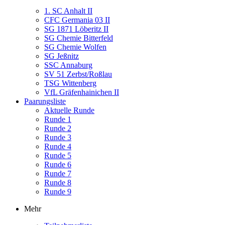
1. SC Anhalt II
CFC Germania 03 II
SG 1871 Löberitz II
SG Chemie Bitterfeld
SG Chemie Wolfen
SG Jeßnitz
SSC Annaburg
SV 51 Zerbst/Roßlau
TSG Wittenberg
VfL Gräfenhainichen II
Paarungsliste
Aktuelle Runde
Runde 1
Runde 2
Runde 3
Runde 4
Runde 5
Runde 6
Runde 7
Runde 8
Runde 9
Mehr