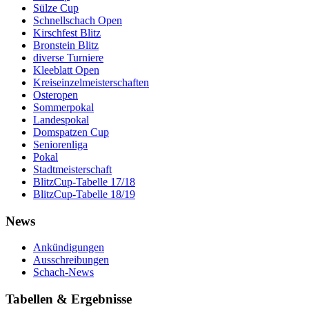
Sülze Cup
Schnellschach Open
Kirschfest Blitz
Bronstein Blitz
diverse Turniere
Kleeblatt Open
Kreiseinzelmeisterschaften
Osteropen
Sommerpokal
Landespokal
Domspatzen Cup
Seniorenliga
Pokal
Stadtmeisterschaft
BlitzCup-Tabelle 17/18
BlitzCup-Tabelle 18/19
News
Ankündigungen
Ausschreibungen
Schach-News
Tabellen & Ergebnisse