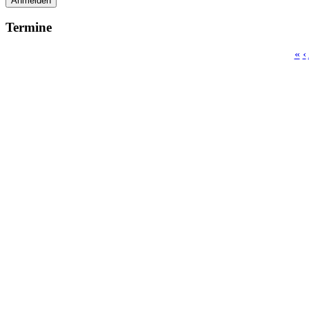
Anmelden
Termine
«
‹