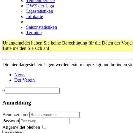
Teilnehmerliste
DWZ der Liga
Ligastatistiken
Infokarte
Saisonstatistiken
Termine
Unangemeldet haben Sie keine Berechtigung für die Daten der Vorja
Bitte melden Sie sich an!
Die hier dargestellten Ligen werden extern angezeigt und befinden si
News
Der Verein
0
Anmeldung
Benutzername
Passwort
Angemeldet bleiben