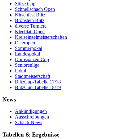
Sülze Cup
Schnellschach Open
Kirschfest Blitz
Bronstein Blitz
diverse Turniere
Kleeblatt Open
Kreiseinzelmeisterschaften
Osteropen
Sommerpokal
Landespokal
Domspatzen Cup
Seniorenliga
Pokal
Stadtmeisterschaft
BlitzCup-Tabelle 17/18
BlitzCup-Tabelle 18/19
News
Ankündigungen
Ausschreibungen
Schach-News
Tabellen & Ergebnisse