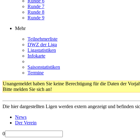
Runde 6
Runde 7
Runde 8
Runde 9
Mehr
Teilnehmerliste
DWZ der Liga
Ligastatistiken
Infokarte
Saisonstatistiken
Termine
Unangemeldet haben Sie keine Berechtigung für die Daten der Vorja
Bitte melden Sie sich an!
Die hier dargestellten Ligen werden extern angezeigt und befinden si
News
Der Verein
0