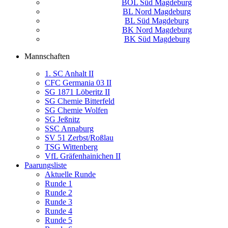
BOL Süd Magdeburg
BL Nord Magdeburg
BL Süd Magdeburg
BK Nord Magdeburg
BK Süd Magdeburg
Mannschaften
1. SC Anhalt II
CFC Germania 03 II
SG 1871 Löberitz II
SG Chemie Bitterfeld
SG Chemie Wolfen
SG Jeßnitz
SSC Annaburg
SV 51 Zerbst/Roßlau
TSG Wittenberg
VfL Gräfenhainichen II
Paarungsliste
Aktuelle Runde
Runde 1
Runde 2
Runde 3
Runde 4
Runde 5