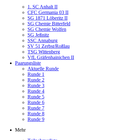
1. SC Anhalt II
CFC Germania 03 II
SG 1871 Löberitz II
SG Chemie Bitterfeld
SG Chemie Wolfen
SG Jeßnitz
SSC Annaburg
SV 51 Zerbst/Roßlau
TSG Wittenberg
VfL Gräfenhainichen II
Paarungsliste
Aktuelle Runde
Runde 1
Runde 2
Runde 3
Runde 4
Runde 5
Runde 6
Runde 7
Runde 8
Runde 9
Mehr