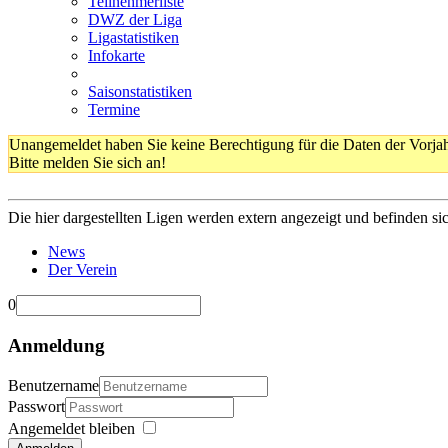
Teilnehmerliste
DWZ der Liga
Ligastatistiken
Infokarte
Saisonstatistiken
Termine
Unangemeldet haben Sie keine Berechtigung für die Daten der Vorja
Bitte melden Sie sich an!
Die hier dargestellten Ligen werden extern angezeigt und befinden si
News
Der Verein
0
Anmeldung
Benutzername
Passwort
Angemeldet bleiben