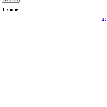
Anmelden
Termine
«
‹