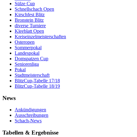
Sülze Cup
Schnellschach Open
Kirschfest Blitz
Bronstein Blitz
diverse Turniere
Kleeblatt Open
Kreiseinzelmeisterschaften
Osteropen
Sommerpokal
Landespokal
Domspatzen Cup
Seniorenliga
Pokal
Stadtmeisterschaft
BlitzCup-Tabelle 17/18
BlitzCup-Tabelle 18/19
News
Ankündigungen
Ausschreibungen
Schach-News
Tabellen & Ergebnisse