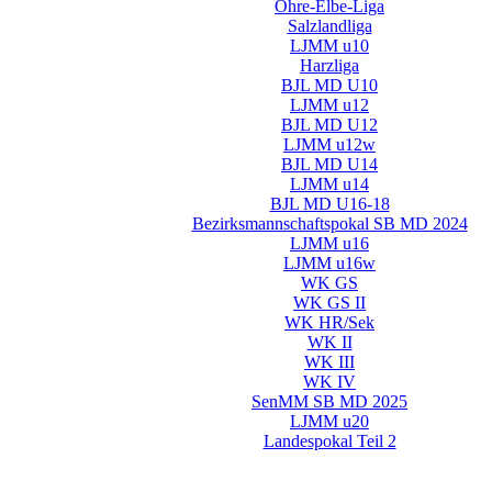
Ohre-Elbe-Liga
Salzlandliga
LJMM u10
Harzliga
BJL MD U10
LJMM u12
BJL MD U12
LJMM u12w
BJL MD U14
LJMM u14
BJL MD U16-18
Bezirksmannschaftspokal SB MD 2024
LJMM u16
LJMM u16w
WK GS
WK GS II
WK HR/Sek
WK II
WK III
WK IV
SenMM SB MD 2025
LJMM u20
Landespokal Teil 2