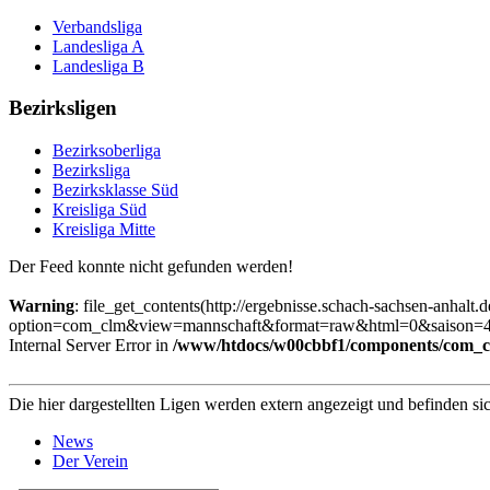
Verbandsliga
Landesliga A
Landesliga B
Bezirksligen
Bezirksoberliga
Bezirksliga
Bezirksklasse Süd
Kreisliga Süd
Kreisliga Mitte
Der Feed konnte nicht gefunden werden!
Warning
: file_get_contents(http://ergebnisse.schach-sachsen-anhalt.
option=com_clm&view=mannschaft&format=raw&html=0&saison=4&lig
Internal Server Error in
/www/htdocs/w00cbbf1/components/com_clm
Die hier dargestellten Ligen werden extern angezeigt und befinden si
News
Der Verein