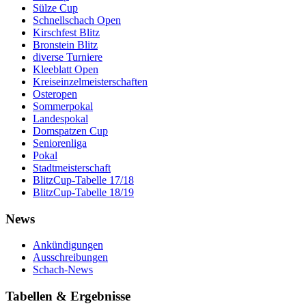
Sülze Cup
Schnellschach Open
Kirschfest Blitz
Bronstein Blitz
diverse Turniere
Kleeblatt Open
Kreiseinzelmeisterschaften
Osteropen
Sommerpokal
Landespokal
Domspatzen Cup
Seniorenliga
Pokal
Stadtmeisterschaft
BlitzCup-Tabelle 17/18
BlitzCup-Tabelle 18/19
News
Ankündigungen
Ausschreibungen
Schach-News
Tabellen & Ergebnisse