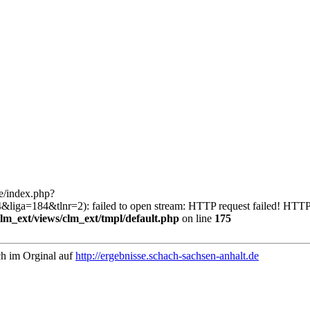
de/index.php?
a=184&tlnr=2): failed to open stream: HTTP request failed! HTTP
_ext/views/clm_ext/tmpl/default.php
on line
175
ch im Orginal auf
http://ergebnisse.schach-sachsen-anhalt.de