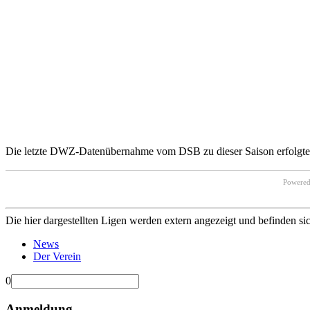
Die letzte DWZ-Datenübernahme vom DSB zu dieser Saison erfolgte 
Powere
Die hier dargestellten Ligen werden extern angezeigt und befinden si
News
Der Verein
0
Anmeldung