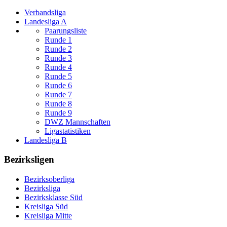
Verbandsliga
Landesliga A
Paarungsliste
Runde 1
Runde 2
Runde 3
Runde 4
Runde 5
Runde 6
Runde 7
Runde 8
Runde 9
DWZ Mannschaften
Ligastatistiken
Landesliga B
Bezirksligen
Bezirksoberliga
Bezirksliga
Bezirksklasse Süd
Kreisliga Süd
Kreisliga Mitte