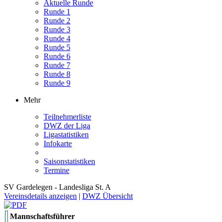
Aktuelle Runde
Runde 1
Runde 2
Runde 3
Runde 4
Runde 5
Runde 6
Runde 7
Runde 8
Runde 9
Mehr
Teilnehmerliste
DWZ der Liga
Ligastatistiken
Infokarte
Saisonstatistiken
Termine
SV Gardelegen - Landesliga St. A
Vereinsdetails anzeigen
|
DWZ Übersicht
Mannschaftsführer