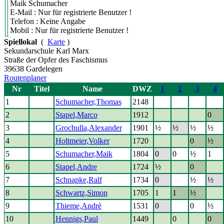
Maik Schumacher
E-Mail : Nur für registrierte Benutzer !
Telefon : Keine Angabe
Mobil : Nur für registrierte Benutzer !
Spiellokal
(
Karte
)
Sekundarschule Karl Marx
Straße der Opfer des Faschismus
39638 Gardelegen
Routenplaner
Nr
Titel
Name
DWZ
1
2
3
4
1
Schumacher,Thomas
2148
2
Stapel,Marco
1912
0
3
Grochulla,Alexander
1901
½
½
½
½
4
Holtmeier,Volker
1720
0
½
5
Schumacher,Maik
1804
0
0
½
1
6
Stapel,Andre
1724
½
0
7
Schnapke,Ralf
1734
0
½
½
8
Schwartz,Simon
1705
1
1
½
9
Thieme,Andrè
1531
0
0
½
10
Hennigs,Paul
1449
0
0