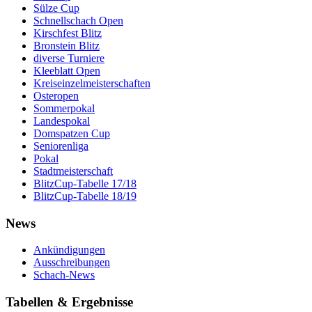
Sülze Cup
Schnellschach Open
Kirschfest Blitz
Bronstein Blitz
diverse Turniere
Kleeblatt Open
Kreiseinzelmeisterschaften
Osteropen
Sommerpokal
Landespokal
Domspatzen Cup
Seniorenliga
Pokal
Stadtmeisterschaft
BlitzCup-Tabelle 17/18
BlitzCup-Tabelle 18/19
News
Ankündigungen
Ausschreibungen
Schach-News
Tabellen & Ergebnisse