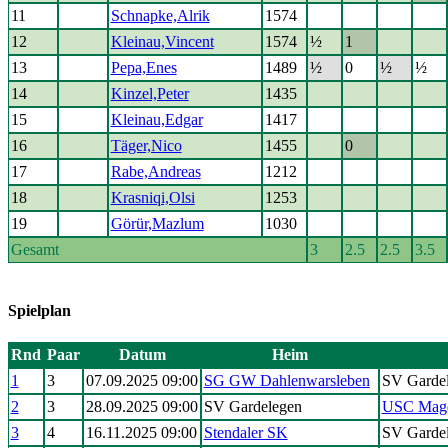
11
Schnapke,Alrik
1574
12
Kleinau,Vincent
1574
½
1
13
Pepa,Enes
1489
½
0
½
½
14
Kinzel,Peter
1435
15
Kleinau,Edgar
1417
16
Täger,Nico
1455
0
17
Rabe,Andreas
1212
18
Krasniqi,Olsi
1253
19
Görür,Mazlum
1030
Gesamt
3
2.5
2.5
3.5
Spielplan
Rnd
Paar
Datum
Heim
1
3
07.09.2025 09:00
SG GW Dahlenwarsleben
SV Garde
2
3
28.09.2025 09:00
SV Gardelegen
USC Magd
3
4
16.11.2025 09:00
Stendaler SK
SV Garde