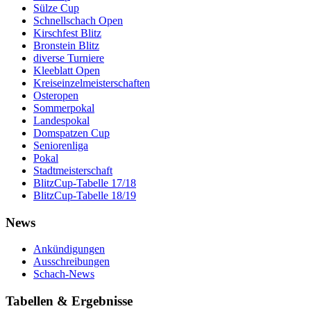
Sülze Cup
Schnellschach Open
Kirschfest Blitz
Bronstein Blitz
diverse Turniere
Kleeblatt Open
Kreiseinzelmeisterschaften
Osteropen
Sommerpokal
Landespokal
Domspatzen Cup
Seniorenliga
Pokal
Stadtmeisterschaft
BlitzCup-Tabelle 17/18
BlitzCup-Tabelle 18/19
News
Ankündigungen
Ausschreibungen
Schach-News
Tabellen & Ergebnisse