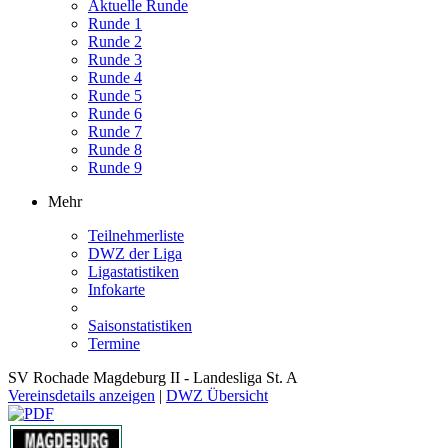
Aktuelle Runde
Runde 1
Runde 2
Runde 3
Runde 4
Runde 5
Runde 6
Runde 7
Runde 8
Runde 9
Mehr
Teilnehmerliste
DWZ der Liga
Ligastatistiken
Infokarte
Saisonstatistiken
Termine
SV Rochade Magdeburg II - Landesliga St. A
Vereinsdetails anzeigen
|
DWZ Übersicht