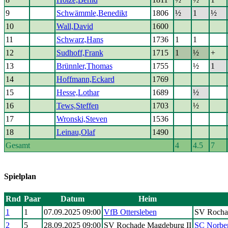
9
Schwämmle,Benedikt
1806
½
1
½
10
Wall,David
1600
11
Schwarz,Hans
1736
1
1
12
Sudhoff,Frank
1715
1
½
+
13
Brünnler,Thomas
1755
½
1
14
Hoffmann,Eckard
1769
15
Hesse,Lothar
1689
½
16
Tews,Steffen
1703
½
17
Wronski,Steven
1536
18
Leinau,Olaf
1490
Gesamt
4
4.5
7
Spielplan
Rnd
Paar
Datum
Heim
1
1
07.09.2025 09:00
VfB Ottersleben
SV Rocha
2
5
28.09.2025 09:00
SV Rochade Magdeburg II
SC Norbe