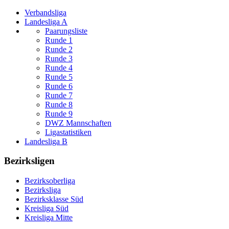
Verbandsliga
Landesliga A
Paarungsliste
Runde 1
Runde 2
Runde 3
Runde 4
Runde 5
Runde 6
Runde 7
Runde 8
Runde 9
DWZ Mannschaften
Ligastatistiken
Landesliga B
Bezirksligen
Bezirksoberliga
Bezirksliga
Bezirksklasse Süd
Kreisliga Süd
Kreisliga Mitte