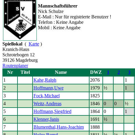
Mannschaftsführer
Nick Schulze
E-Mail : Nur für registrierte Benutzer !
Telefon : Keine Angabe
Mobil : Keine Angabe
Spiellokal
(
Karte
)
Kranich-Haus
Schrotebogen 12
39126 Magdeburg
Routenplaner
Nr
Titel
Name
DWZ
1
2
3
1
Kahe,Ralph
2076
1
2
Hoffmann,Uwe
1979
½
1
3
Fock,Michael
1825
4
Weitz,Andreas
1846
0
0
½
5
Hoffmann,Siegfried
1864
0
1
6
Klenner,Janis
1691
½
7
Blumenthal,Hans-Joachim
1888
8
Holze,Bernd
1811
½
½
1