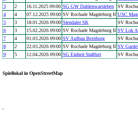
3
2
16.11.2025 09:00
SG GW Dahlenwarsleben
SV Rocha
4
4
07.12.2025 09:00
SV Rochade Magdeburg II
USC Magd
5
3
18.01.2026 09:00
Stendaler SK
SV Rocha
6
3
15.02.2026 09:00
SV Rochade Magdeburg II
SV Lok As
7
4
01.03.2026 09:00
SV Aufbau Bernburg
SV Rocha
8
2
22.03.2026 09:00
SV Rochade Magdeburg II
SV Garde
9
5
12.04.2026 09:00
SG Einheit Staßfurt
SV Rocha
Spiellokal in OpenStreetMap
,