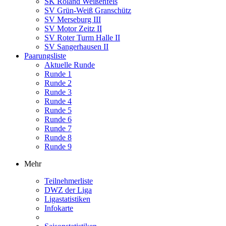
SK Roland Weißenfels
SV Grün-Weiß Granschütz
SV Merseburg III
SV Motor Zeitz II
SV Roter Turm Halle II
SV Sangerhausen II
Paarungsliste
Aktuelle Runde
Runde 1
Runde 2
Runde 3
Runde 4
Runde 5
Runde 6
Runde 7
Runde 8
Runde 9
Mehr
Teilnehmerliste
DWZ der Liga
Ligastatistiken
Infokarte