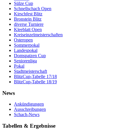
Sülze Cup
Schnellschach Open
Kirschfest Blitz
Bronstein Blitz
diverse Turniere
Kleeblatt Open
Kreiseinzelmeisterschaften
Osteropen
Sommerpokal
Landespokal
Domspatzen Cup
Seniorenliga
Pokal
Stadtmeisterschaft
BlitzCup-Tabelle 17/18
BlitzCup-Tabelle 18/19
News
Ankündigungen
Ausschreibungen
Schach-News
Tabellen & Ergebnisse