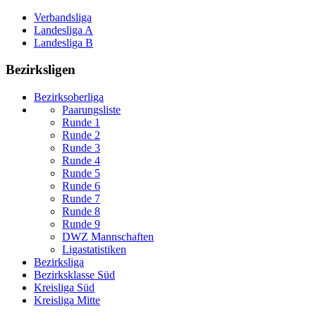
Verbandsliga
Landesliga A
Landesliga B
Bezirksligen
Bezirksoberliga
Paarungsliste
Runde 1
Runde 2
Runde 3
Runde 4
Runde 5
Runde 6
Runde 7
Runde 8
Runde 9
DWZ Mannschaften
Ligastatistiken
Bezirksliga
Bezirksklasse Süd
Kreisliga Süd
Kreisliga Mitte