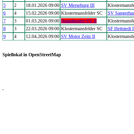
5
2
18.01.2026 09:00
SV Merseburg III
Klostermansf
6
4
15.02.2026 09:00
Klostermansfelder SC
SV Sangerhau
7
3
01.03.2026 09:00
Naumburger SV II
Klostermansf
8
3
22.03.2026 09:00
Klostermansfelder SC
SF Hettstedt I
9
4
12.04.2026 09:00
SV Motor Zeitz II
Klostermansf
Spiellokal in OpenStreetMap
,