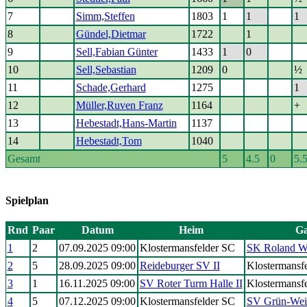
7
Simm,Steffen
1803
1
1
1
8
Gündel,Dietmar
1722
1
9
Sell,Fabian Günter
1433
1
0
10
Sell,Sebastian
1209
0
½
11
Schade,Gerhard
1275
1
12
Müller,Ruven Franz
1164
+
13
Hebestadt,Hans-Martin
1137
14
Hebestadt,Tom
1040
Gesamt
5
4.5
0
5.
Spielplan
Rnd
Paar
Datum
Heim
Ga
1
2
07.09.2025 09:00
Klostermansfelder SC
SK Roland We
2
5
28.09.2025 09:00
Reideburger SV II
Klostermansf
3
1
16.11.2025 09:00
SV Roter Turm Halle II
Klostermansf
4
5
07.12.2025 09:00
Klostermansfelder SC
SV Grün-Wei