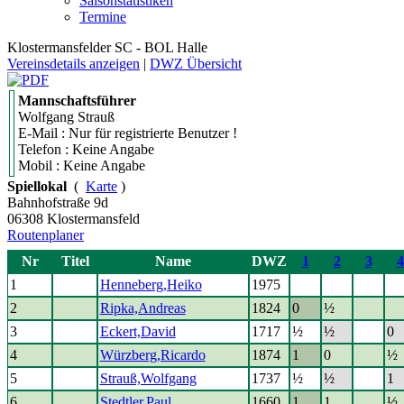
Saisonstatistiken
Termine
Klostermansfelder SC - BOL Halle
Vereinsdetails anzeigen
|
DWZ Übersicht
Mannschaftsführer
Wolfgang Strauß
E-Mail : Nur für registrierte Benutzer !
Telefon : Keine Angabe
Mobil : Keine Angabe
Spiellokal
(
Karte
)
Bahnhofstraße 9d
06308 Klostermansfeld
Routenplaner
Nr
Titel
Name
DWZ
1
2
3
4
1
Henneberg,Heiko
1975
2
Ripka,Andreas
1824
0
½
3
Eckert,David
1717
½
½
0
4
Würzberg,Ricardo
1874
1
0
½
5
Strauß,Wolfgang
1737
½
½
1
6
Stedtler,Paul
1660
1
1
½