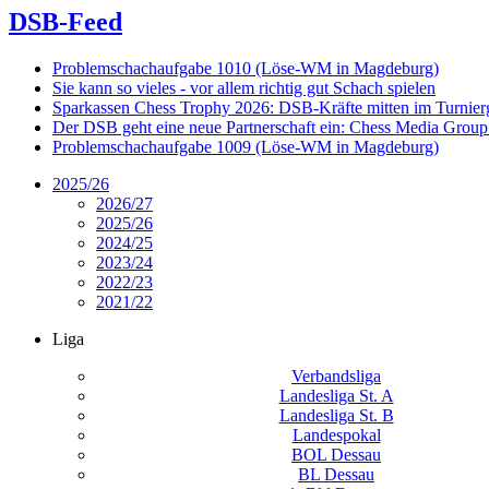
DSB-Feed
Problemschachaufgabe 1010 (Löse-WM in Magdeburg)
Sie kann so vieles - vor allem richtig gut Schach spielen
Sparkassen Chess Trophy 2026: DSB-Kräfte mitten im Turnie
Der DSB geht eine neue Partnerschaft ein: Chess Media Grou
Problemschachaufgabe 1009 (Löse-WM in Magdeburg)
2025/26
2026/27
2025/26
2024/25
2023/24
2022/23
2021/22
Liga
Verbandsliga
Landesliga St. A
Landesliga St. B
Landespokal
BOL Dessau
BL Dessau