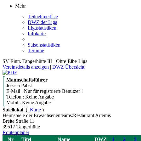
Mehr
Teilnehmerliste
DWZ der Liga
Ligastatistiken
Infokarte
Saisonstatistiken
Termine
SV Eintr. Tangerhütte III - Ohre-Elbe-Liga
Vereinsdetails anzeigen
|
DWZ Übersicht
Mannschaftsführer
Jessica Pabst
E-Mail : Nur für registrierte Benutzer !
Telefon : Keine Angabe
Mobil : Keine Angabe
Spiellokal
(
Karte
)
Heimspiele der Erwachsenenteams:Restaurant Artemis
Breite Straße 11
39517 Tangerhütte
Routenplaner
Nr
Titel
Name
DWZ
1
2
3