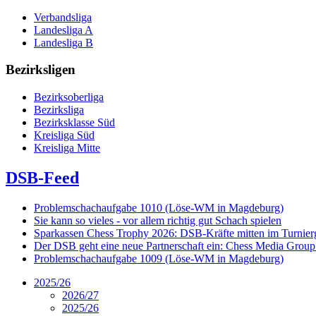
Verbandsliga
Landesliga A
Landesliga B
Bezirksligen
Bezirksoberliga
Bezirksliga
Bezirksklasse Süd
Kreisliga Süd
Kreisliga Mitte
DSB-Feed
Problemschachaufgabe 1010 (Löse-WM in Magdeburg)
Sie kann so vieles - vor allem richtig gut Schach spielen
Sparkassen Chess Trophy 2026: DSB-Kräfte mitten im Turnie
Der DSB geht eine neue Partnerschaft ein: Chess Media Grou
Problemschachaufgabe 1009 (Löse-WM in Magdeburg)
2025/26
2026/27
2025/26