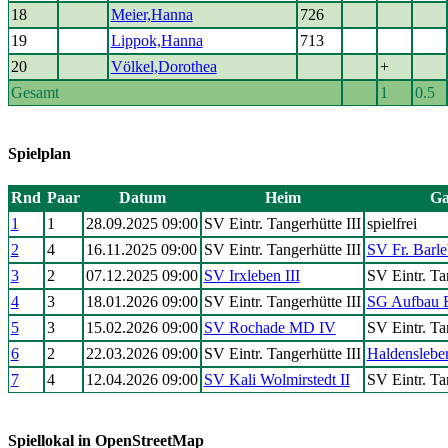
18
Meier,Hanna
726
19
Lippok,Hanna
713
20
Völkel,Dorothea
+
Gesamt
1
0.5
Spielplan
Rnd
Paar
Datum
Heim
Ga
1
1
28.09.2025 09:00
SV Eintr. Tangerhütte III
spielfrei
2
4
16.11.2025 09:00
SV Eintr. Tangerhütte III
SV Fr. Barle
3
2
07.12.2025 09:00
SV Irxleben III
SV Eintr. Ta
4
3
18.01.2026 09:00
SV Eintr. Tangerhütte III
SG Aufbau 
5
3
15.02.2026 09:00
SV Rochade MD IV
SV Eintr. Ta
6
2
22.03.2026 09:00
SV Eintr. Tangerhütte III
Haldensleber
7
4
12.04.2026 09:00
SV Kali Wolmirstedt II
SV Eintr. Ta
Spiellokal in OpenStreetMap