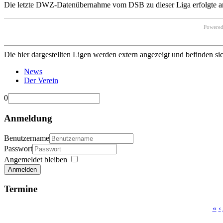
Die letzte DWZ-Datenübernahme vom DSB zu dieser Liga erfolgte 
Powere
Die hier dargestellten Ligen werden extern angezeigt und befinden si
News
Der Verein
0
Anmeldung
Benutzername
Passwort
Angemeldet bleiben
Anmelden
Termine
«
‹