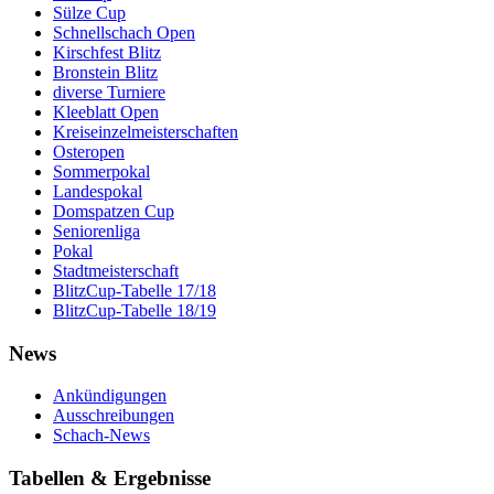
Sülze Cup
Schnellschach Open
Kirschfest Blitz
Bronstein Blitz
diverse Turniere
Kleeblatt Open
Kreiseinzelmeisterschaften
Osteropen
Sommerpokal
Landespokal
Domspatzen Cup
Seniorenliga
Pokal
Stadtmeisterschaft
BlitzCup-Tabelle 17/18
BlitzCup-Tabelle 18/19
News
Ankündigungen
Ausschreibungen
Schach-News
Tabellen & Ergebnisse