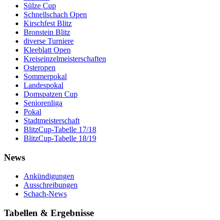
Sülze Cup
Schnellschach Open
Kirschfest Blitz
Bronstein Blitz
diverse Turniere
Kleeblatt Open
Kreiseinzelmeisterschaften
Osteropen
Sommerpokal
Landespokal
Domspatzen Cup
Seniorenliga
Pokal
Stadtmeisterschaft
BlitzCup-Tabelle 17/18
BlitzCup-Tabelle 18/19
News
Ankündigungen
Ausschreibungen
Schach-News
Tabellen & Ergebnisse