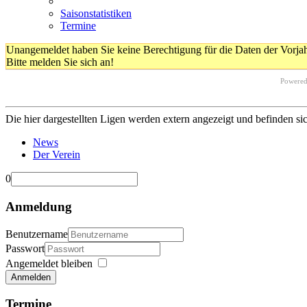
Saisonstatistiken
Termine
Unangemeldet haben Sie keine Berechtigung für die Daten der Vorja
Bitte melden Sie sich an!
Powere
Die hier dargestellten Ligen werden extern angezeigt und befinden si
News
Der Verein
0
Anmeldung
Benutzername
Passwort
Angemeldet bleiben
Anmelden
Termine