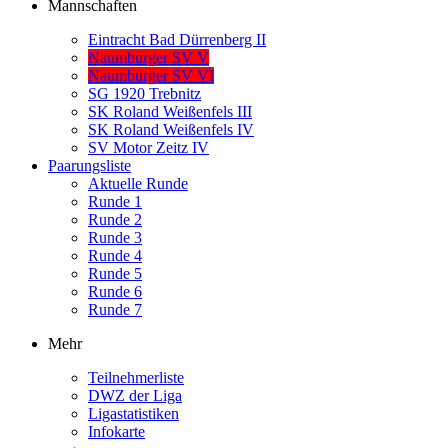
Mannschaften
Eintracht Bad Dürrenberg II
Naumburger SV V
Naumburger SV VI
SG 1920 Trebnitz
SK Roland Weißenfels III
SK Roland Weißenfels IV
SV Motor Zeitz IV
Paarungsliste
Aktuelle Runde
Runde 1
Runde 2
Runde 3
Runde 4
Runde 5
Runde 6
Runde 7
Mehr
Teilnehmerliste
DWZ der Liga
Ligastatistiken
Infokarte