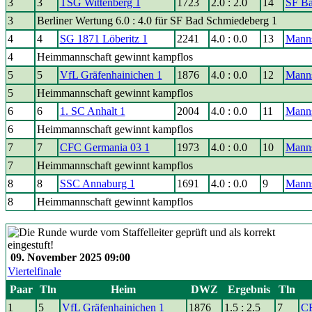
3
3
TSG Wittenberg 1
1723
2.0 : 2.0
14
SF Ba
3
Berliner Wertung 6.0 : 4.0 für SF Bad Schmiedeberg 1
4
4
SG 1871 Löberitz 1
2241
4.0 : 0.0
13
Manns
4
Heimmannschaft gewinnt kampflos
5
5
VfL Gräfenhainichen 1
1876
4.0 : 0.0
12
Manns
5
Heimmannschaft gewinnt kampflos
6
6
1. SC Anhalt 1
2004
4.0 : 0.0
11
Manns
6
Heimmannschaft gewinnt kampflos
7
7
CFC Germania 03 1
1973
4.0 : 0.0
10
Manns
7
Heimmannschaft gewinnt kampflos
8
8
SSC Annaburg 1
1691
4.0 : 0.0
9
Manns
8
Heimmannschaft gewinnt kampflos
09. November 2025 09:00
Viertelfinale
Paar
Tln
Heim
DWZ
Ergebnis
Tln
1
5
VfL Gräfenhainichen 1
1876
1.5 : 2.5
7
CF