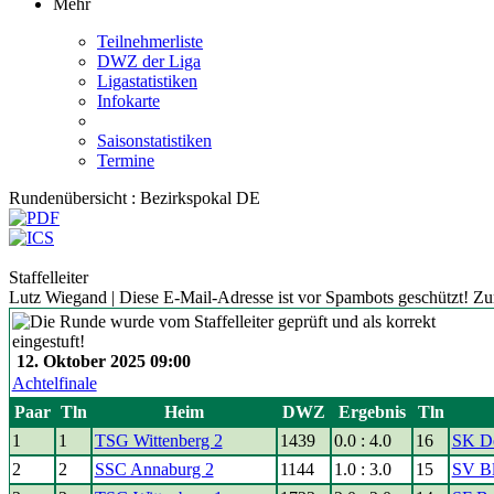
Mehr
Teilnehmerliste
DWZ der Liga
Ligastatistiken
Infokarte
Saisonstatistiken
Termine
Rundenübersicht : Bezirkspokal DE
Staffelleiter
Lutz Wiegand |
Diese E-Mail-Adresse ist vor Spambots geschützt! Zur
12. Oktober 2025 09:00
Achtelfinale
Paar
Tln
Heim
DWZ
Ergebnis
Tln
1
1
TSG Wittenberg 2
1439
0.0 : 4.0
16
SK De
2
2
SSC Annaburg 2
1144
1.0 : 3.0
15
SV Bl