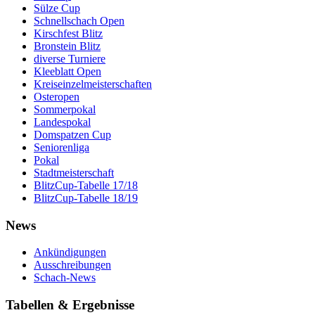
Sülze Cup
Schnellschach Open
Kirschfest Blitz
Bronstein Blitz
diverse Turniere
Kleeblatt Open
Kreiseinzelmeisterschaften
Osteropen
Sommerpokal
Landespokal
Domspatzen Cup
Seniorenliga
Pokal
Stadtmeisterschaft
BlitzCup-Tabelle 17/18
BlitzCup-Tabelle 18/19
News
Ankündigungen
Ausschreibungen
Schach-News
Tabellen & Ergebnisse