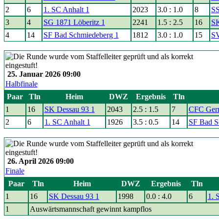
2
6
1. SC Anhalt 1
2023
3.0 : 1.0
8
SS
3
4
SG 1871 Löberitz 1
2241
1.5 : 2.5
16
SK
4
14
SF Bad Schmiedeberg 1
1812
3.0 : 1.0
15
SV
25. Januar 2026 09:00
Halbfinale
Paar
Tln
Heim
DWZ
Ergebnis
Tln
1
16
SK Dessau 93 1
2043
2.5 : 1.5
7
CFC Germ
2
6
1. SC Anhalt 1
1926
3.5 : 0.5
14
SF Bad S
26. April 2026 09:00
Finale
Paar
Tln
Heim
DWZ
Ergebnis
Tln
1
16
SK Dessau 93 1
1998
0.0 : 4.0
6
1. 
1
Auswärtsmannschaft gewinnt kampflos