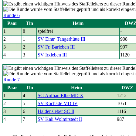
Runde 6
Paar
Tln
Heim
DW
1
8
spielfrei
-
2
1
SV Eintr. Tangerhütte III
908
3
2
SV Fr. Barleben III
997
4
3
SV Irxleben III
1120
Runde 7
Paar
Tln
Heim
DWZ
1
4
SG Aufbau Elbe MD X
1212
2
5
SV Rochade MD IV
1051
3
6
Haldensleber SC II
1116
4
7
SV Kali Wolmirstedt II
987