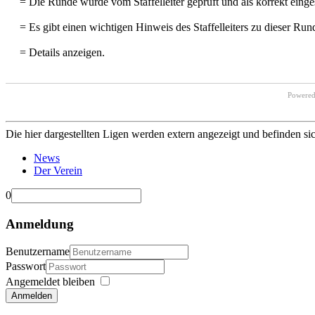
= Die Runde wurde vom Staffelleiter geprüft und als korrekt einges
= Es gibt einen wichtigen Hinweis des Staffelleiters zu dieser Run
= Details anzeigen.
Powere
Die hier dargestellten Ligen werden extern angezeigt und befinden si
News
Der Verein
0
Anmeldung
Benutzername
Passwort
Angemeldet bleiben
Anmelden