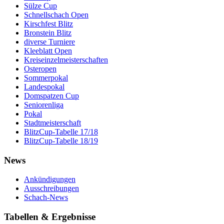
Sülze Cup
Schnellschach Open
Kirschfest Blitz
Bronstein Blitz
diverse Turniere
Kleeblatt Open
Kreiseinzelmeisterschaften
Osteropen
Sommerpokal
Landespokal
Domspatzen Cup
Seniorenliga
Pokal
Stadtmeisterschaft
BlitzCup-Tabelle 17/18
BlitzCup-Tabelle 18/19
News
Ankündigungen
Ausschreibungen
Schach-News
Tabellen & Ergebnisse