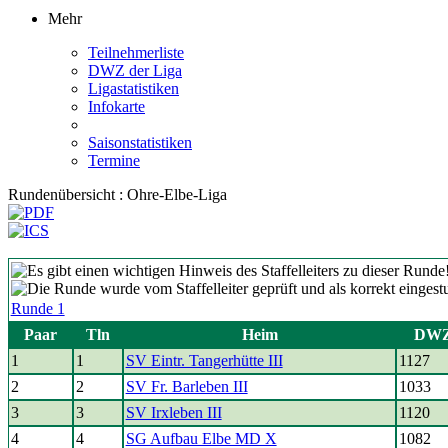
Mehr
Teilnehmerliste
DWZ der Liga
Ligastatistiken
Infokarte
Saisonstatistiken
Termine
Rundenübersicht : Ohre-Elbe-Liga
Runde 1
Paar
Tln
Heim
DW
1
1
SV Eintr. Tangerhütte III
1127
2
2
SV Fr. Barleben III
1033
3
3
SV Irxleben III
1120
4
4
SG Aufbau Elbe MD X
1082