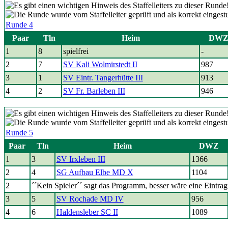
Runde 4
Paar
Tln
Heim
DW
1
8
spielfrei
-
2
7
SV Kali Wolmirstedt II
987
3
1
SV Eintr. Tangerhütte III
913
4
2
SV Fr. Barleben III
946
Runde 5
Paar
Tln
Heim
DWZ
1
3
SV Irxleben III
1366
2
4
SG Aufbau Elbe MD X
1104
2
´´Kein Spieler´´ sagt das Programm, besser wäre eine Eintra
3
5
SV Rochade MD IV
956
4
6
Haldensleber SC II
1089