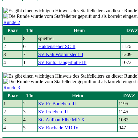
Runde 2
Paar
Tln
Heim
DW
1
8
spielfrei
-
2
6
Haldensleber SC II
1126
3
7
SV Kali Wolmirstedt II
1209
4
1
SV Eintr. Tangerhütte III
1072
Runde 3
Paar
Tln
Heim
DWZ
1
2
SV Fr. Barleben III
1195
2
3
SV Irxleben III
1145
3
4
SG Aufbau Elbe MD X
1082
4
5
SV Rochade MD IV
947