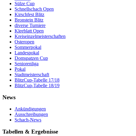
Sülze Cup
Schnellschach Open
Kirschfest Blitz
Bronstein Blitz
diverse Turniere
Kleeblatt Open
Kreiseinzelmeisterschaften
Osteropen
Sommerpokal
Landespokal
Domspatzen Cup
Seniorenliga
Pokal
Stadtmeisterschaft
BlitzCup-Tabelle 17/18
BlitzCup-Tabelle 18/19
News
Ankündigungen
Ausschreibungen
Schach-News
Tabellen & Ergebnisse