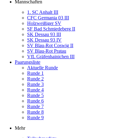
Mannschaften
1. SC Anhalt III
CFC Germania 03 III
Holzweißiger SV
SF Bad Schmiedeberg II
SK Dessau 93 III
SK Dessau 93 IV
SV Blau-Rot Coswig II
SV Blau-Rot Pratau
VfL Gräfenhainichen III
Paarungsliste
Aktuelle Runde
Runde 1
Runde 2
Runde 3
Runde 4
Runde 5
Runde 6
Runde 7
Runde 8
Runde 9
Mehr