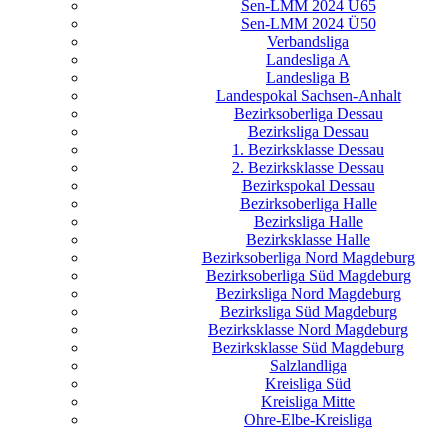
Sen-LMM 2024 Ü65
Sen-LMM 2024 Ü50
Verbandsliga
Landesliga A
Landesliga B
Landespokal Sachsen-Anhalt
Bezirksoberliga Dessau
Bezirksliga Dessau
1. Bezirksklasse Dessau
2. Bezirksklasse Dessau
Bezirkspokal Dessau
Bezirksoberliga Halle
Bezirksliga Halle
Bezirksklasse Halle
Bezirksoberliga Nord Magdeburg
Bezirksoberliga Süd Magdeburg
Bezirksliga Nord Magdeburg
Bezirksliga Süd Magdeburg
Bezirksklasse Nord Magdeburg
Bezirksklasse Süd Magdeburg
Salzlandliga
Kreisliga Süd
Kreisliga Mitte
Ohre-Elbe-Kreisliga