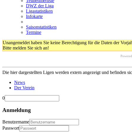
Teilnehmerliste
DWZ der Liga
Ligastatistiken
Infokarte
Saisonstatistiken
Termine
Unangemeldet haben Sie keine Berechtigung für die Daten der Vorja
Bitte melden Sie sich an!
Powere
Die hier dargestellten Ligen werden extern angezeigt und befinden si
News
Der Verein
0
Anmeldung
Benutzername
Passwort