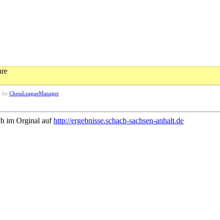
hre
d by
ChessLeagueManager
ch im Orginal auf
http://ergebnisse.schach-sachsen-anhalt.de