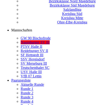
Bezirksklasse Nord Magdeburg
Bezirksklasse Süd Magdeburg
Salzlandliga
Kreisliga Süd
Kreisliga Mitte
Ohre-Elbe-Kreisliga
Mannschaften
GW 90 Bischofrode
Naumburger SV III
PTSV Halle II
Reideburger SV II
SF Hettstedt III
SSV Hergisdorf
SV Merseburg III
Teutschenthaler SC
USV Halle III
VfB 07 Lettin
Paarungsliste
Aktuelle Runde
Runde 1
Runde 2
Runde 3
Runde 4