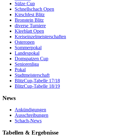
Sülze Cup
Schnellschach Open
Kirschfest Blitz
Bronstein Blitz
diverse Turniere
Kleeblatt Open
Kreiseinzelmeisterschaften
Osteropen
Sommerpokal
Landespokal
Domspatzen Cup
Seniorenliga
Pokal
Stadtmeisterschaft
BlitzCup-Tabelle 17/18
BlitzCup-Tabelle 18/19
News
Ankündigungen
Ausschreibungen
Schach-News
Tabellen & Ergebnisse