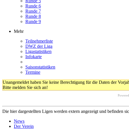
Runde 5
Runde 6
Runde 7
Runde 8
Runde 9
Mehr
Teilnehmerliste
DWZ der Liga
Ligastatistiken
Infokarte
Saisonstatistiken
Termine
Unangemeldet haben Sie keine Berechtigung für die Daten der Vorja
Bitte melden Sie sich an!
Powere
Die hier dargestellten Ligen werden extern angezeigt und befinden si
News
Der Verein