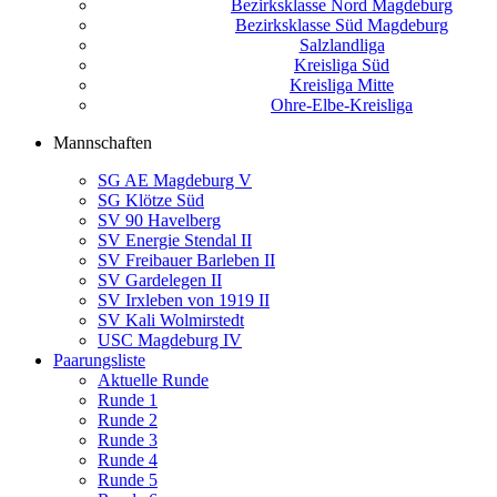
Bezirksklasse Nord Magdeburg
Bezirksklasse Süd Magdeburg
Salzlandliga
Kreisliga Süd
Kreisliga Mitte
Ohre-Elbe-Kreisliga
Mannschaften
SG AE Magdeburg V
SG Klötze Süd
SV 90 Havelberg
SV Energie Stendal II
SV Freibauer Barleben II
SV Gardelegen II
SV Irxleben von 1919 II
SV Kali Wolmirstedt
USC Magdeburg IV
Paarungsliste
Aktuelle Runde
Runde 1
Runde 2
Runde 3
Runde 4
Runde 5