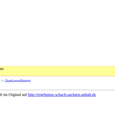
hre
d by
ChessLeagueManager
ch im Orginal auf
http://ergebnisse.schach-sachsen-anhalt.de