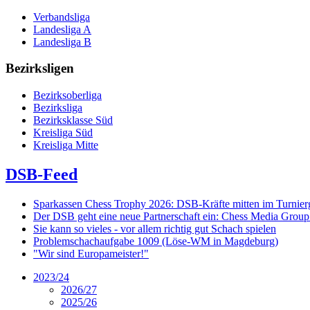
Verbandsliga
Landesliga A
Landesliga B
Bezirksligen
Bezirksoberliga
Bezirksliga
Bezirksklasse Süd
Kreisliga Süd
Kreisliga Mitte
DSB-Feed
Sparkassen Chess Trophy 2026: DSB-Kräfte mitten im Turnie
Der DSB geht eine neue Partnerschaft ein: Chess Media Grou
Sie kann so vieles - vor allem richtig gut Schach spielen
Problemschachaufgabe 1009 (Löse-WM in Magdeburg)
"Wir sind Europameister!"
2023/24
2026/27
2025/26