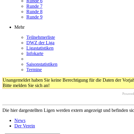
Runde 6
Runde 7
Runde 8
Runde 9
Mehr
Teilnehmerliste
DWZ der Liga
Ligastatistiken
Infokarte
Saisonstatistiken
Termine
Unangemeldet haben Sie keine Berechtigung für die Daten der Vorja
Bitte melden Sie sich an!
Powere
Die hier dargestellten Ligen werden extern angezeigt und befinden si
News
Der Verein