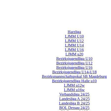
Harzliga
LJMM U10
LJMM U12
LJMM U14
LJMM U16
LJMM u20
Bezirksjugendliga U10
Bezirksjugendliga U12
Bezirksjugendliga U16
Bezirksjugendliga U14-U18
Bezirksmannschaftspokal SB Magdeburg
Bezirksjugendliga Halle u10
LJMM u12w
LJMM u16w
Verbandsliga 24/25
Landesliga A 24/25
Landesliga B 24/25
BOL Dessau 24/25