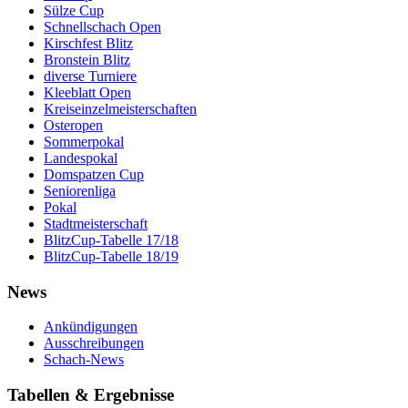
Sülze Cup
Schnellschach Open
Kirschfest Blitz
Bronstein Blitz
diverse Turniere
Kleeblatt Open
Kreiseinzelmeisterschaften
Osteropen
Sommerpokal
Landespokal
Domspatzen Cup
Seniorenliga
Pokal
Stadtmeisterschaft
BlitzCup-Tabelle 17/18
BlitzCup-Tabelle 18/19
News
Ankündigungen
Ausschreibungen
Schach-News
Tabellen & Ergebnisse