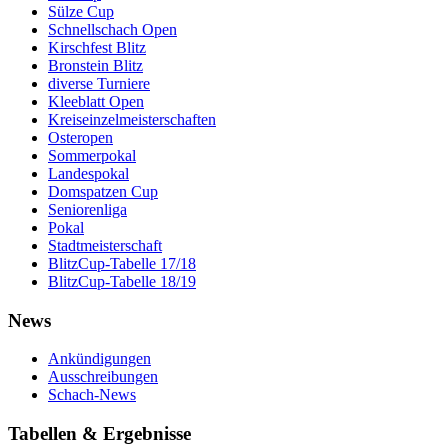
Sülze Cup
Schnellschach Open
Kirschfest Blitz
Bronstein Blitz
diverse Turniere
Kleeblatt Open
Kreiseinzelmeisterschaften
Osteropen
Sommerpokal
Landespokal
Domspatzen Cup
Seniorenliga
Pokal
Stadtmeisterschaft
BlitzCup-Tabelle 17/18
BlitzCup-Tabelle 18/19
News
Ankündigungen
Ausschreibungen
Schach-News
Tabellen & Ergebnisse