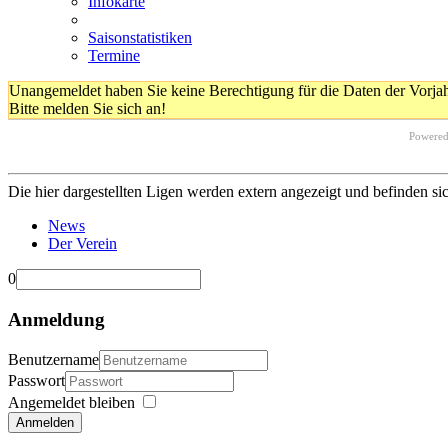
Infokarte
Saisonstatistiken
Termine
Unangemeldet haben Sie keine Berechtigung für die Daten der Vorja
Bitte melden Sie sich an!
Powere
Die hier dargestellten Ligen werden extern angezeigt und befinden si
News
Der Verein
0
Anmeldung
Benutzername
Passwort
Angemeldet bleiben
Anmelden