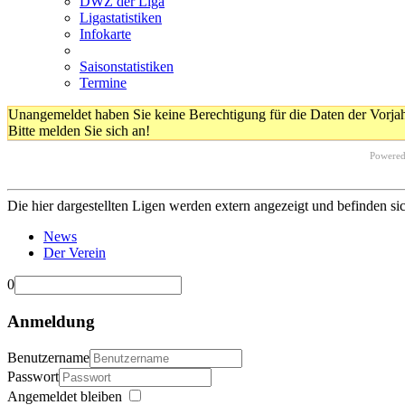
DWZ der Liga
Ligastatistiken
Infokarte
Saisonstatistiken
Termine
Unangemeldet haben Sie keine Berechtigung für die Daten der Vorja
Bitte melden Sie sich an!
Powere
Die hier dargestellten Ligen werden extern angezeigt und befinden si
News
Der Verein
0
Anmeldung
Benutzername
Passwort
Angemeldet bleiben