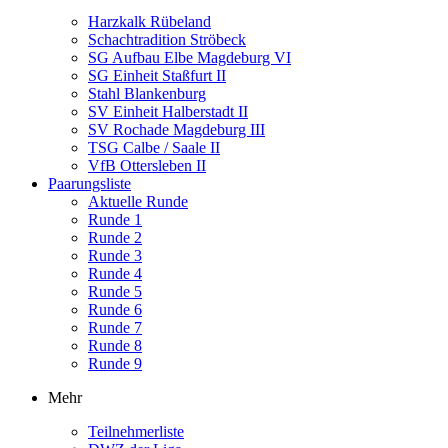
Harzkalk Rübeland
Schachtradition Ströbeck
SG Aufbau Elbe Magdeburg VI
SG Einheit Staßfurt II
Stahl Blankenburg
SV Einheit Halberstadt II
SV Rochade Magdeburg III
TSG Calbe / Saale II
VfB Ottersleben II
Paarungsliste
Aktuelle Runde
Runde 1
Runde 2
Runde 3
Runde 4
Runde 5
Runde 6
Runde 7
Runde 8
Runde 9
Mehr
Teilnehmerliste