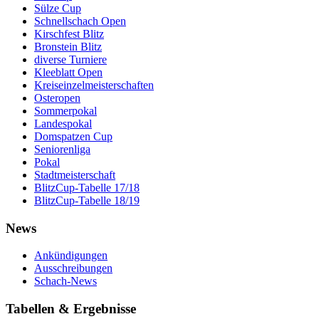
Sülze Cup
Schnellschach Open
Kirschfest Blitz
Bronstein Blitz
diverse Turniere
Kleeblatt Open
Kreiseinzelmeisterschaften
Osteropen
Sommerpokal
Landespokal
Domspatzen Cup
Seniorenliga
Pokal
Stadtmeisterschaft
BlitzCup-Tabelle 17/18
BlitzCup-Tabelle 18/19
News
Ankündigungen
Ausschreibungen
Schach-News
Tabellen & Ergebnisse