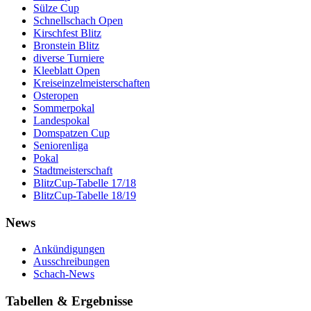
Sülze Cup
Schnellschach Open
Kirschfest Blitz
Bronstein Blitz
diverse Turniere
Kleeblatt Open
Kreiseinzelmeisterschaften
Osteropen
Sommerpokal
Landespokal
Domspatzen Cup
Seniorenliga
Pokal
Stadtmeisterschaft
BlitzCup-Tabelle 17/18
BlitzCup-Tabelle 18/19
News
Ankündigungen
Ausschreibungen
Schach-News
Tabellen & Ergebnisse