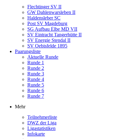
Flechtinger SV II
GW Dahlenwarsleben II
Haldensleber SC
Post SV Magdeburg
SG Aufbau Elbe MD VII
SV Eintracht Tangerhütte II
SV Energie Stendal II
SV Oebisfelde 1895
Paarungsliste
Aktuelle Runde
Runde 1
Runde 2
Runde 3
Runde 4
Runde 5
Runde 6
Runde 7
Mehr
Teilnehmerliste
DWZ der Liga
Ligastatistiken
Infokarte