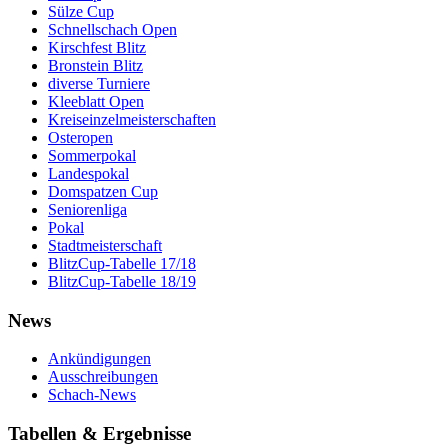
Sülze Cup
Schnellschach Open
Kirschfest Blitz
Bronstein Blitz
diverse Turniere
Kleeblatt Open
Kreiseinzelmeisterschaften
Osteropen
Sommerpokal
Landespokal
Domspatzen Cup
Seniorenliga
Pokal
Stadtmeisterschaft
BlitzCup-Tabelle 17/18
BlitzCup-Tabelle 18/19
News
Ankündigungen
Ausschreibungen
Schach-News
Tabellen & Ergebnisse