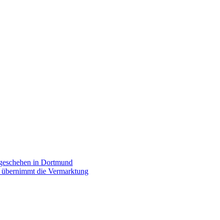
rgeschehen in Dortmund
p übernimmt die Vermarktung