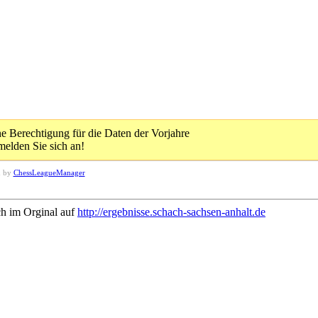
 Berechtigung für die Daten der Vorjahre
melden Sie sich an!
d by
ChessLeagueManager
ch im Orginal auf
http://ergebnisse.schach-sachsen-anhalt.de