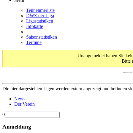
Mehr
Teilnehmerliste
DWZ der Liga
Ligastatistiken
Infokarte
Saisonstatistiken
Termine
Unangemeldet haben Sie keine
Bitte 
Powere
Die hier dargestellten Ligen werden extern angezeigt und befinden si
News
Der Verein
0
Anmeldung