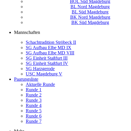
BOL Süd Magdeburg
BL Nord Magdeburg
BL Süd Magdeburg
BK Nord Magdeburg
BK Süd Magdeburg
Mannschaften
Schachtradition Ströbeck II
SG Aufbau Elbe MD IX
SG Aufbau Elbe MD VIII
SG Einheit Staßfurt III
SG Einheit Staßfurt IV
SG Harzgerode
USC Magdeburg V
Paarungsliste
Aktuelle Runde
Runde 1
Runde 2
Runde 3
Runde 4
Runde 5
Runde 6
Runde 7