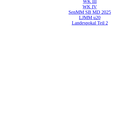
WK III
WK IV
SenMM SB MD 2025
LJMM u20
Landespokal Teil 2