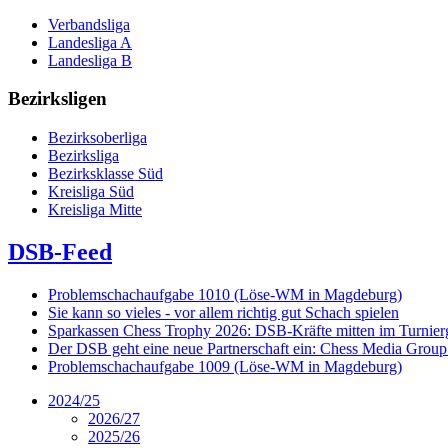
Verbandsliga
Landesliga A
Landesliga B
Bezirksligen
Bezirksoberliga
Bezirksliga
Bezirksklasse Süd
Kreisliga Süd
Kreisliga Mitte
DSB-Feed
Problemschachaufgabe 1010 (Löse-WM in Magdeburg)
Sie kann so vieles - vor allem richtig gut Schach spielen
Sparkassen Chess Trophy 2026: DSB-Kräfte mitten im Turnie
Der DSB geht eine neue Partnerschaft ein: Chess Media Grou
Problemschachaufgabe 1009 (Löse-WM in Magdeburg)
2024/25
2026/27
2025/26