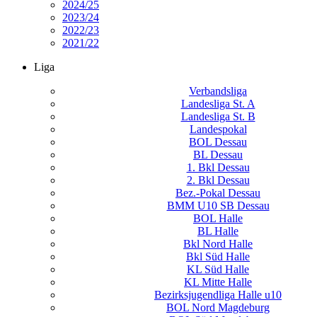
2024/25
2023/24
2022/23
2021/22
Liga
Verbandsliga
Landesliga St. A
Landesliga St. B
Landespokal
BOL Dessau
BL Dessau
1. Bkl Dessau
2. Bkl Dessau
Bez.-Pokal Dessau
BMM U10 SB Dessau
BOL Halle
BL Halle
Bkl Nord Halle
Bkl Süd Halle
KL Süd Halle
KL Mitte Halle
Bezirksjugendliga Halle u10
BOL Nord Magdeburg