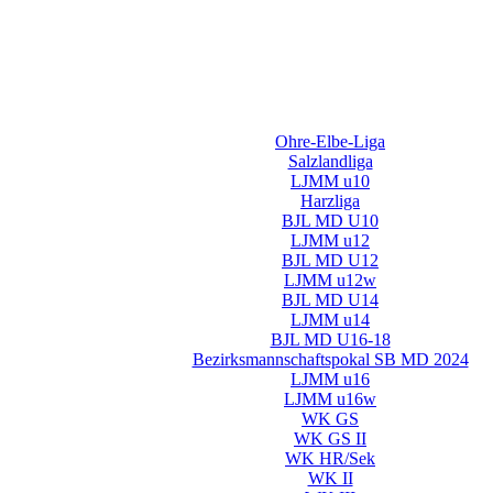
Ohre-Elbe-Liga
Salzlandliga
LJMM u10
Harzliga
BJL MD U10
LJMM u12
BJL MD U12
LJMM u12w
BJL MD U14
LJMM u14
BJL MD U16-18
Bezirksmannschaftspokal SB MD 2024
LJMM u16
LJMM u16w
WK GS
WK GS II
WK HR/Sek
WK II