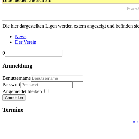
Bitte melden Sie sich an!
Powere
Die hier dargestellten Ligen werden extern angezeigt und befinden si
News
Der Verein
0
Anmeldung
Benutzername
Passwort
Angemeldet bleiben
Anmelden
Termine
«
‹