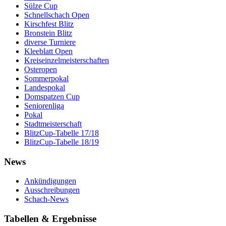
Sülze Cup
Schnellschach Open
Kirschfest Blitz
Bronstein Blitz
diverse Turniere
Kleeblatt Open
Kreiseinzelmeisterschaften
Osteropen
Sommerpokal
Landespokal
Domspatzen Cup
Seniorenliga
Pokal
Stadtmeisterschaft
BlitzCup-Tabelle 17/18
BlitzCup-Tabelle 18/19
News
Ankündigungen
Ausschreibungen
Schach-News
Tabellen & Ergebnisse