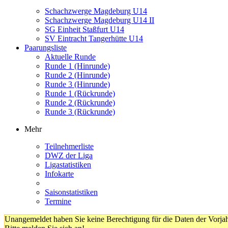
Schachzwerge Magdeburg U14
Schachzwerge Magdeburg U14 II
SG Einheit Staßfurt U14
SV Eintracht Tangerhütte U14
Paarungsliste
Aktuelle Runde
Runde 1 (Hinrunde)
Runde 2 (Hinrunde)
Runde 3 (Hinrunde)
Runde 1 (Rückrunde)
Runde 2 (Rückrunde)
Runde 3 (Rückrunde)
Mehr
Teilnehmerliste
DWZ der Liga
Ligastatistiken
Infokarte
Saisonstatistiken
Termine
Unangemeldet haben Sie keine Berechtigung für die Daten der Vorja