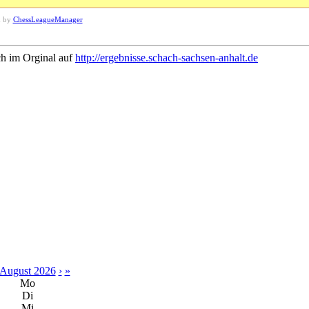
d by
ChessLeagueManager
ch im Orginal auf
http://ergebnisse.schach-sachsen-anhalt.de
August 2026
›
»
Mo
Di
Mi