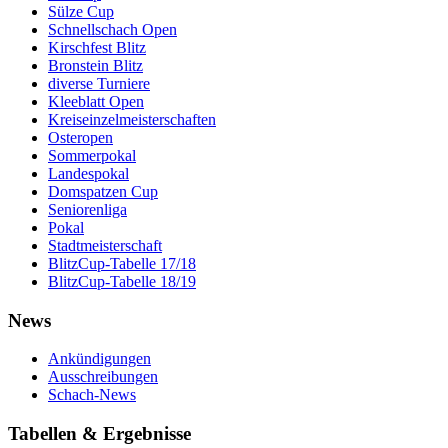
Sülze Cup
Schnellschach Open
Kirschfest Blitz
Bronstein Blitz
diverse Turniere
Kleeblatt Open
Kreiseinzelmeisterschaften
Osteropen
Sommerpokal
Landespokal
Domspatzen Cup
Seniorenliga
Pokal
Stadtmeisterschaft
BlitzCup-Tabelle 17/18
BlitzCup-Tabelle 18/19
News
Ankündigungen
Ausschreibungen
Schach-News
Tabellen & Ergebnisse