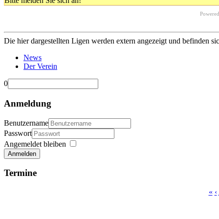
Bitte melden Sie sich an!
Powere
Die hier dargestellten Ligen werden extern angezeigt und befinden si
News
Der Verein
0
Anmeldung
Benutzername
Passwort
Angemeldet bleiben
Anmelden
Termine
«
‹