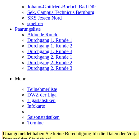
Johann-Gottfried-Borlach Bad Dür
Sek. Campus Technicus Bernburg
SKS Jessen Nord
spielfrei
Paarungsliste
Aktuelle Runde
Durchgang 1, Runde 1
Durchgang 1, Runde 2
Durchgang 1, Runde 3
Durchgang 2, Runde 1
Durchgang 2, Runde 2
Durchgang 2, Runde 3
Mehr
Teilnehmerliste
DWZ der Liga
Ligastatistiken
Infokarte
Saisonstatistiken
Termine
Unangemeldet haben Sie keine Berechtigung für die Daten der Vorja