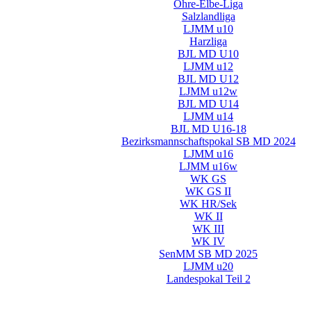
Ohre-Elbe-Liga
Salzlandliga
LJMM u10
Harzliga
BJL MD U10
LJMM u12
BJL MD U12
LJMM u12w
BJL MD U14
LJMM u14
BJL MD U16-18
Bezirksmannschaftspokal SB MD 2024
LJMM u16
LJMM u16w
WK GS
WK GS II
WK HR/Sek
WK II
WK III
WK IV
SenMM SB MD 2025
LJMM u20
Landespokal Teil 2