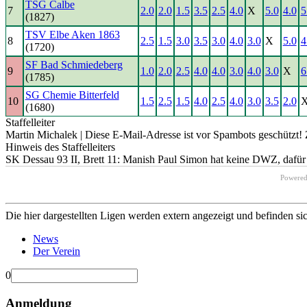
TSG Calbe
7
2.0
2.0
1.5
3.5
2.5
4.0
X
5.0
4.0
5
(1827)
TSV Elbe Aken 1863
8
2.5
1.5
3.0
3.5
3.0
4.0
3.0
X
5.0
4
(1720)
SF Bad Schmiedeberg
9
1.0
2.0
2.5
4.0
4.0
3.0
4.0
3.0
X
6
(1785)
SG Chemie Bitterfeld
10
1.5
2.5
1.5
4.0
2.5
4.0
3.0
3.5
2.0
(1680)
Staffelleiter
Martin Michalek |
Diese E-Mail-Adresse ist vor Spambots geschützt! 
Hinweis des Staffelleiters
SK Dessau 93 II, Brett 11: Manish Paul Simon hat keine DWZ, dafür
Powere
Die hier dargestellten Ligen werden extern angezeigt und befinden si
News
Der Verein
0
Anmeldung