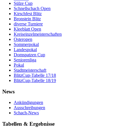
Sülze Cup
Schnellschach Open
Kirschfest Blitz
Bronstein Blitz
diverse Turniere
Kleeblatt Open
Kreiseinzelmeisterschaften
Osteropen
Sommerpokal
Landespokal
Domspatzen Cup
Seniorenliga
Pokal
Stadtmeisterschaft
BlitzCup-Tabelle 17/18
BlitzCup-Tabelle 18/19
News
Ankündigungen
Ausschreibungen
Schach-News
Tabellen & Ergebnisse