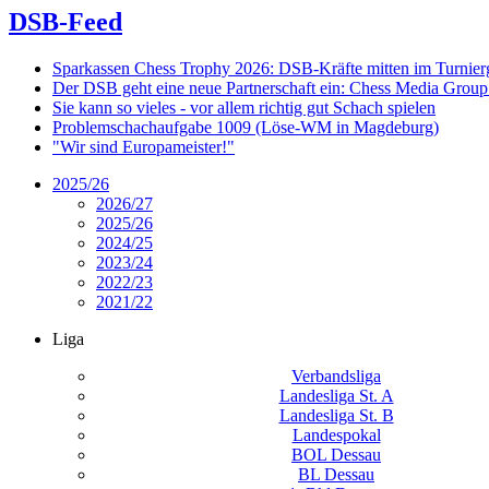
DSB-Feed
Sparkassen Chess Trophy 2026: DSB-Kräfte mitten im Turnie
Der DSB geht eine neue Partnerschaft ein: Chess Media Grou
Sie kann so vieles - vor allem richtig gut Schach spielen
Problemschachaufgabe 1009 (Löse-WM in Magdeburg)
"Wir sind Europameister!"
2025/26
2026/27
2025/26
2024/25
2023/24
2022/23
2021/22
Liga
Verbandsliga
Landesliga St. A
Landesliga St. B
Landespokal
BOL Dessau
BL Dessau