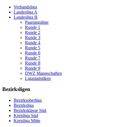
Verbandsliga
Landesliga A
Landesliga B
Paarungsliste
Runde 1
Runde 2
Runde 3
Runde 4
Runde 5
Runde 6
Runde 7
Runde 8
Runde 9
DWZ Mannschaften
Ligastatistiken
Bezirksligen
Bezirksoberliga
Bezirksliga
Bezirksklasse Süd
Kreisliga Süd
Kreisliga Mitte