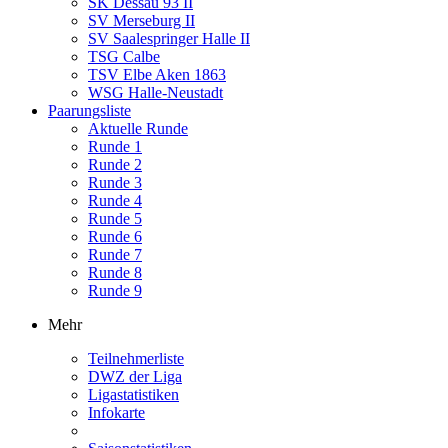
SK Dessau 93 II
SV Merseburg II
SV Saalespringer Halle II
TSG Calbe
TSV Elbe Aken 1863
WSG Halle-Neustadt
Paarungsliste
Aktuelle Runde
Runde 1
Runde 2
Runde 3
Runde 4
Runde 5
Runde 6
Runde 7
Runde 8
Runde 9
Mehr
Teilnehmerliste
DWZ der Liga
Ligastatistiken
Infokarte