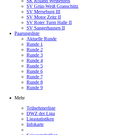
SK Roland Weißenfels
SV Grün-Weiß Granschütz
SV Merseburg III
SV Motor Zeitz II
SV Roter Turm Halle II
SV Sangerhausen II
Paarungsliste
Aktuelle Runde
Runde 1
Runde 2
Runde 3
Runde 4
Runde 5
Runde 6
Runde 7
Runde 8
Runde 9
Mehr
Teilnehmerliste
DWZ der Liga
Ligastatistiken
Infokarte