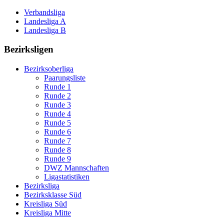
Verbandsliga
Landesliga A
Landesliga B
Bezirksligen
Bezirksoberliga
Paarungsliste
Runde 1
Runde 2
Runde 3
Runde 4
Runde 5
Runde 6
Runde 7
Runde 8
Runde 9
DWZ Mannschaften
Ligastatistiken
Bezirksliga
Bezirksklasse Süd
Kreisliga Süd
Kreisliga Mitte