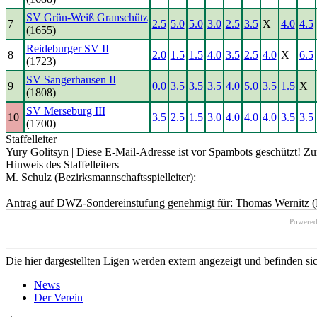
SV Grün-Weiß Granschütz
7
2.5
5.0
5.0
3.0
2.5
3.5
X
4.0
4.5
(1655)
Reideburger SV II
8
2.0
1.5
1.5
4.0
3.5
2.5
4.0
X
6.5
(1723)
SV Sangerhausen II
9
0.0
3.5
3.5
3.5
4.0
5.0
3.5
1.5
X
(1808)
SV Merseburg III
10
3.5
2.5
1.5
3.0
4.0
4.0
4.0
3.5
3.5
(1700)
Staffelleiter
Yury Golitsyn |
Diese E-Mail-Adresse ist vor Spambots geschützt! Zur
Hinweis des Staffelleiters
M. Schulz (Bezirksmannschaftsspielleiter):
Antrag auf DWZ-Sondereinstufung genehmigt für: Thomas Wernitz (R
Powere
Die hier dargestellten Ligen werden extern angezeigt und befinden si
News
Der Verein