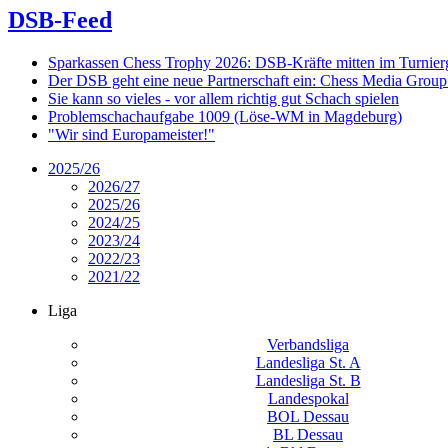
DSB-Feed
Sparkassen Chess Trophy 2026: DSB-Kräfte mitten im Turnie
Der DSB geht eine neue Partnerschaft ein: Chess Media Grou
Sie kann so vieles - vor allem richtig gut Schach spielen
Problemschachaufgabe 1009 (Löse-WM in Magdeburg)
"Wir sind Europameister!"
2025/26
2026/27
2025/26
2024/25
2023/24
2022/23
2021/22
Liga
Verbandsliga
Landesliga St. A
Landesliga St. B
Landespokal
BOL Dessau
BL Dessau