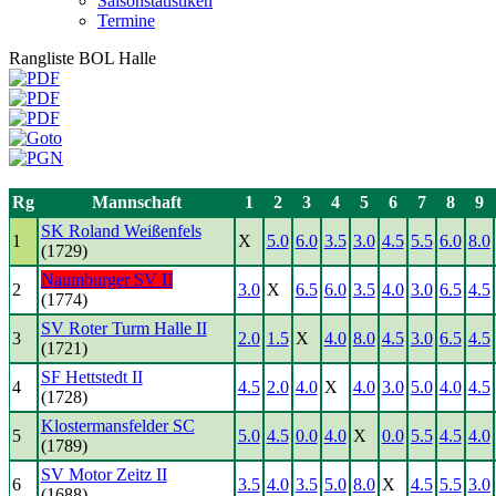
Saisonstatistiken
Termine
Rangliste BOL Halle
Rg
Mannschaft
1
2
3
4
5
6
7
8
9
SK Roland Weißenfels
1
X
5.0
6.0
3.5
3.0
4.5
5.5
6.0
8.0
(1729)
Naumburger SV II
2
3.0
X
6.5
6.0
3.5
4.0
3.0
6.5
4.5
(1774)
SV Roter Turm Halle II
3
2.0
1.5
X
4.0
8.0
4.5
3.0
6.5
4.5
(1721)
SF Hettstedt II
4
4.5
2.0
4.0
X
4.0
3.0
5.0
4.0
4.5
(1728)
Klostermansfelder SC
5
5.0
4.5
0.0
4.0
X
0.0
5.5
4.5
4.0
(1789)
SV Motor Zeitz II
6
3.5
4.0
3.5
5.0
8.0
X
4.5
5.5
3.0
(1688)