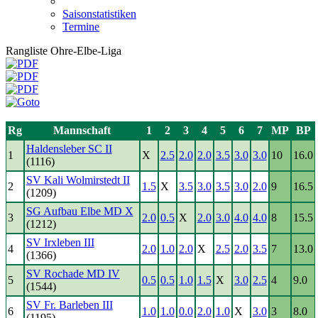
Saisonstatistiken
Termine
Rangliste Ohre-Elbe-Liga
Rg
Mannschaft
1
2
3
4
5
6
7
MP
BP
Haldensleber SC II
1
X
2.5
2.0
2.0
3.5
3.0
3.0
10
16.0
(1116)
SV Kali Wolmirstedt II
2
1.5
X
3.5
3.0
3.5
3.0
2.0
9
16.5
(1209)
SG Aufbau Elbe MD X
3
2.0
0.5
X
2.0
3.0
4.0
4.0
8
15.5
(1212)
SV Irxleben III
4
2.0
1.0
2.0
X
2.5
2.0
3.5
7
13.0
(1366)
SV Rochade MD IV
5
0.5
0.5
1.0
1.5
X
3.0
2.5
4
9.0
(1544)
SV Fr. Barleben III
6
1.0
1.0
0.0
2.0
1.0
X
3.0
3
8.0
(1195)