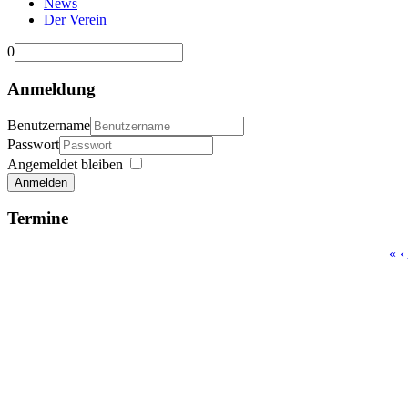
News
Der Verein
0
Anmeldung
Benutzername
Passwort
Angemeldet bleiben
Anmelden
Termine
«
‹