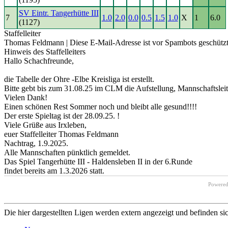
SV Eintr. Tangerhütte III
7
1.0
2.0
0.0
0.5
1.5
1.0
X
1
6.0
(1127)
Staffelleiter
Thomas Feldmann |
Diese E-Mail-Adresse ist vor Spambots geschützt
Hinweis des Staffelleiters
Hallo Schachfreunde,
die Tabelle der Ohre -Elbe Kreisliga ist erstellt.
Bitte gebt bis zum 31.08.25 im CLM die Aufstellung, Mannschaftsleite
Vielen Dank!
Einen schönen Rest Sommer noch und bleibt alle gesund!!!!
Der erste Spieltag ist der 28.09.25. !
Viele Grüße aus Irxleben,
euer Staffelleiter Thomas Feldmann
Nachtrag, 1.9.2025.
Alle Mannschaften pünktlich gemeldet.
Das Spiel Tangerhütte III - Haldensleben II in der 6.Runde
findet bereits am 1.3.2026 statt.
Powere
Die hier dargestellten Ligen werden extern angezeigt und befinden si