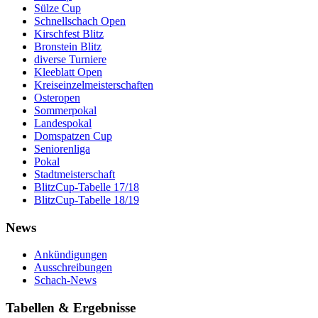
Sülze Cup
Schnellschach Open
Kirschfest Blitz
Bronstein Blitz
diverse Turniere
Kleeblatt Open
Kreiseinzelmeisterschaften
Osteropen
Sommerpokal
Landespokal
Domspatzen Cup
Seniorenliga
Pokal
Stadtmeisterschaft
BlitzCup-Tabelle 17/18
BlitzCup-Tabelle 18/19
News
Ankündigungen
Ausschreibungen
Schach-News
Tabellen & Ergebnisse