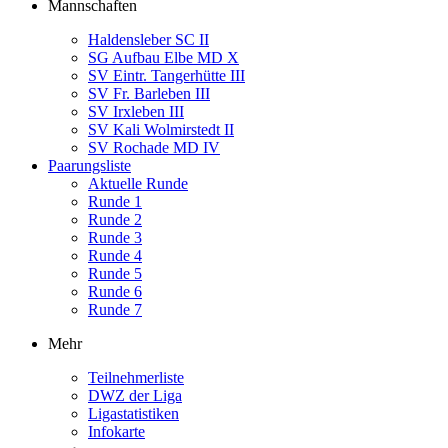
Mannschaften
Haldensleber SC II
SG Aufbau Elbe MD X
SV Eintr. Tangerhütte III
SV Fr. Barleben III
SV Irxleben III
SV Kali Wolmirstedt II
SV Rochade MD IV
Paarungsliste
Aktuelle Runde
Runde 1
Runde 2
Runde 3
Runde 4
Runde 5
Runde 6
Runde 7
Mehr
Teilnehmerliste
DWZ der Liga
Ligastatistiken
Infokarte