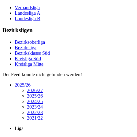
Verbandsliga
Landesliga A
Landesliga B
Bezirksligen
Bezirksoberliga
Bezirksliga
Bezirksklasse Süd
Kreisliga Süd
Kreisliga Mitte
Der Feed konnte nicht gefunden werden!
2025/26
2026/27
2025/26
2024/25
2023/24
2022/23
2021/22
Liga