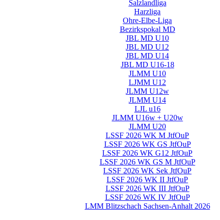
Salzlandliga
Harzliga
Ohre-Elbe-Liga
Bezirkspokal MD
JBL MD U10
JBL MD U12
JBL MD U14
JBL MD U16-18
JLMM U10
LJMM U12
JLMM U12w
JLMM U14
LJL u16
JLMM U16w + U20w
JLMM U20
LSSF 2026 WK M JtfOuP
LSSF 2026 WK GS JtfOuP
LSSF 2026 WK G12 JtfOuP
LSSF 2026 WK GS M JtfOuP
LSSF 2026 WK Sek JtfOuP
LSSF 2026 WK II JtfOuP
LSSF 2026 WK III JtfOuP
LSSF 2026 WK IV JtfOuP
LMM Blitzschach Sachsen-Anhalt 2026