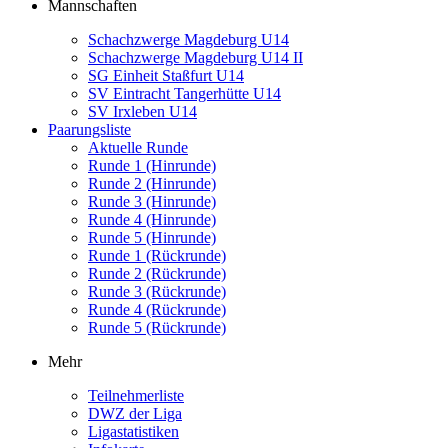
Mannschaften
Schachzwerge Magdeburg U14
Schachzwerge Magdeburg U14 II
SG Einheit Staßfurt U14
SV Eintracht Tangerhütte U14
SV Irxleben U14
Paarungsliste
Aktuelle Runde
Runde 1 (Hinrunde)
Runde 2 (Hinrunde)
Runde 3 (Hinrunde)
Runde 4 (Hinrunde)
Runde 5 (Hinrunde)
Runde 1 (Rückrunde)
Runde 2 (Rückrunde)
Runde 3 (Rückrunde)
Runde 4 (Rückrunde)
Runde 5 (Rückrunde)
Mehr
Teilnehmerliste
DWZ der Liga
Ligastatistiken