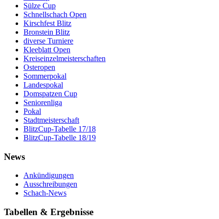
Sülze Cup
Schnellschach Open
Kirschfest Blitz
Bronstein Blitz
diverse Turniere
Kleeblatt Open
Kreiseinzelmeisterschaften
Osteropen
Sommerpokal
Landespokal
Domspatzen Cup
Seniorenliga
Pokal
Stadtmeisterschaft
BlitzCup-Tabelle 17/18
BlitzCup-Tabelle 18/19
News
Ankündigungen
Ausschreibungen
Schach-News
Tabellen & Ergebnisse