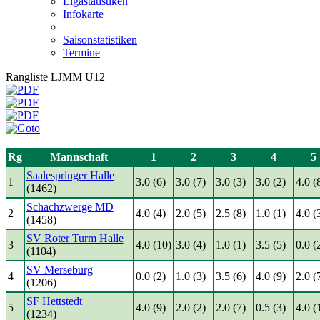
Ligastatistiken
Infokarte
Saisonstatistiken
Termine
Rangliste LJMM U12
Rg
Mannschaft
1
2
3
4
5
Saalespringer Halle
1
3.0 (6)
3.0 (7)
3.0 (3)
3.0 (2)
4.0 (
(1462)
Schachzwerge MD
2
4.0 (4)
2.0 (5)
2.5 (8)
1.0 (1)
4.0 (
(1458)
SV Roter Turm Halle
3
4.0 (10)
3.0 (4)
1.0 (1)
3.5 (5)
0.0 (
(1104)
SV Merseburg
4
0.0 (2)
1.0 (3)
3.5 (6)
4.0 (9)
2.0 (
(1206)
SF Hettstedt
5
4.0 (9)
2.0 (2)
2.0 (7)
0.5 (3)
4.0 (
(1234)