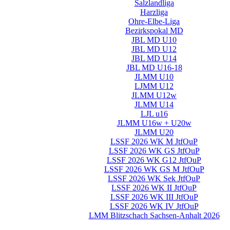
Salzlandliga
Harzliga
Ohre-Elbe-Liga
Bezirkspokal MD
JBL MD U10
JBL MD U12
JBL MD U14
JBL MD U16-18
JLMM U10
LJMM U12
JLMM U12w
JLMM U14
LJL u16
JLMM U16w + U20w
JLMM U20
LSSF 2026 WK M JtfOuP
LSSF 2026 WK GS JtfOuP
LSSF 2026 WK G12 JtfOuP
LSSF 2026 WK GS M JtfOuP
LSSF 2026 WK Sek JtfOuP
LSSF 2026 WK II JtfOuP
LSSF 2026 WK III JtfOuP
LSSF 2026 WK IV JtfOuP
LMM Blitzschach Sachsen-Anhalt 2026