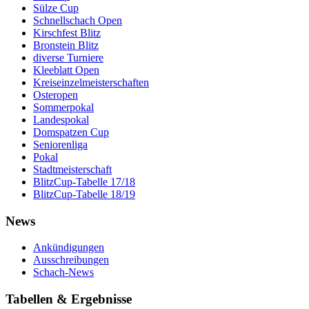
Sülze Cup
Schnellschach Open
Kirschfest Blitz
Bronstein Blitz
diverse Turniere
Kleeblatt Open
Kreiseinzelmeisterschaften
Osteropen
Sommerpokal
Landespokal
Domspatzen Cup
Seniorenliga
Pokal
Stadtmeisterschaft
BlitzCup-Tabelle 17/18
BlitzCup-Tabelle 18/19
News
Ankündigungen
Ausschreibungen
Schach-News
Tabellen & Ergebnisse