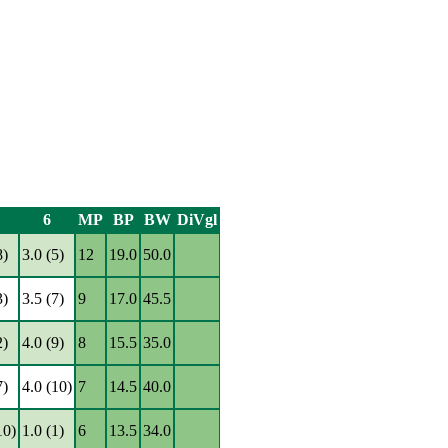
6
MP
BP
BW
DiVgl
8)
3.0 (5)
12
19.0
50.0
3)
3.5 (7)
9
17.0
45.5
2)
4.0 (9)
8
15.5
35.0
7)
4.0 (10)
7
14.5
40.0
10)
1.0 (1)
6
13.5
34.0