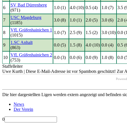
SV Bad Dürrenberg
6
1.0 (1)
4.0 (10)
0.5 (4)
1.0 (7)
3.5 (
(971)
USC Magdeburg
7
3.0 (8)
1.0 (1)
2.0 (5)
3.0 (6)
2.0 (
(1185)
VfL Gräfenhainichen 1
8
1.0 (7)
2.5 (9)
1.5 (2)
3.0 (10)
0.0 (
(1015)
1.SC Anhalt
9
0.0 (5)
1.5 (8)
4.0 (10)
0.0 (4)
0.5 (
(863)
VfL Gräfenhainichen 2
10
0.0 (3)
0.0 (6)
0.0 (9)
1.0 (8)
0.0 (
(753)
Staffelleiter
Uwe Kurth |
Diese E-Mail-Adresse ist vor Spambots geschützt! Zur An
Powere
Die hier dargestellten Ligen werden extern angezeigt und befinden si
News
Der Verein
0