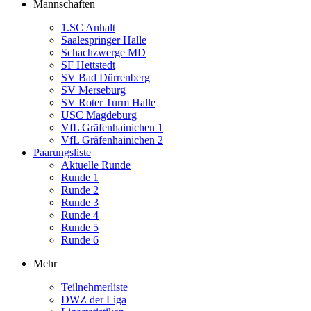
Mannschaften
1.SC Anhalt
Saalespringer Halle
Schachzwerge MD
SF Hettstedt
SV Bad Dürrenberg
SV Merseburg
SV Roter Turm Halle
USC Magdeburg
VfL Gräfenhainichen 1
VfL Gräfenhainichen 2
Paarungsliste
Aktuelle Runde
Runde 1
Runde 2
Runde 3
Runde 4
Runde 5
Runde 6
Mehr
Teilnehmerliste
DWZ der Liga