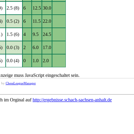
9)
2.5 (8)
6
12.5
30.0
4)
0.5 (2)
6
11.5
22.0
1)
1.5 (6)
4
9.5
24.5
6)
0.0 (3)
2
6.0
17.0
5)
0.0 (4)
0
1.0
2.0
zeige muss JavaScript eingeschaltet sein.
d by
ChessLeagueManager
ch im Orginal auf
http://ergebnisse.schach-sachsen-anhalt.de