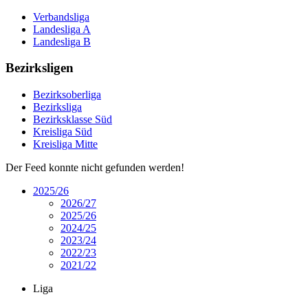
Verbandsliga
Landesliga A
Landesliga B
Bezirksligen
Bezirksoberliga
Bezirksliga
Bezirksklasse Süd
Kreisliga Süd
Kreisliga Mitte
Der Feed konnte nicht gefunden werden!
2025/26
2026/27
2025/26
2024/25
2023/24
2022/23
2021/22
Liga