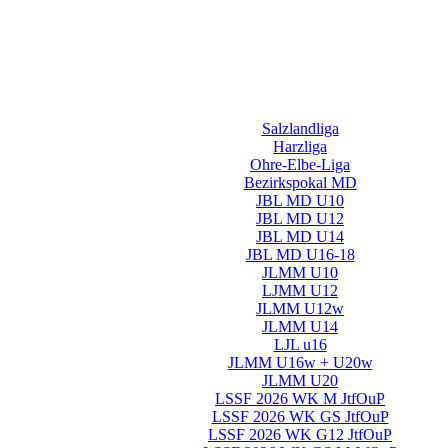
Salzlandliga
Harzliga
Ohre-Elbe-Liga
Bezirkspokal MD
JBL MD U10
JBL MD U12
JBL MD U14
JBL MD U16-18
JLMM U10
LJMM U12
JLMM U12w
JLMM U14
LJL u16
JLMM U16w + U20w
JLMM U20
LSSF 2026 WK M JtfOuP
LSSF 2026 WK GS JtfOuP
LSSF 2026 WK G12 JtfOuP