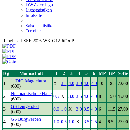
DWZ der Liga
Ligastatistiken
Infokarte
Saisonstatistiken
Termine
Rangliste LSSF 2026 WK G12 JtfOuP
Rg
Mannschaft
1
2
3
4
5
6
MP
BP
SoBe
1. DIG Magdeburg
1
X
3.5
4.0
3.0
4.0
4.0
10
18.5
72.00
(600)
Neumarktschule Halle
2
0.5
X
3.0
3.5
4.0
4.0
8
15.0
45.00
(600)
GS Langendorf
3
0.0
1.0
X
3.0
3.5
4.0
6
11.5
27.00
(600)
GS Burgwerben
4
1.0
0.5
1.0
X
3.5
2.5
4
8.5
27.00
(600)