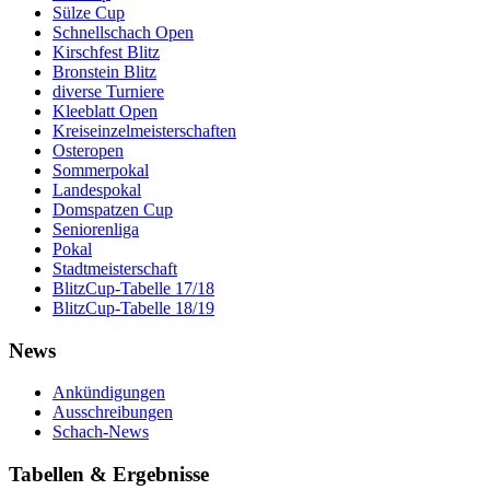
Sülze Cup
Schnellschach Open
Kirschfest Blitz
Bronstein Blitz
diverse Turniere
Kleeblatt Open
Kreiseinzelmeisterschaften
Osteropen
Sommerpokal
Landespokal
Domspatzen Cup
Seniorenliga
Pokal
Stadtmeisterschaft
BlitzCup-Tabelle 17/18
BlitzCup-Tabelle 18/19
News
Ankündigungen
Ausschreibungen
Schach-News
Tabellen & Ergebnisse