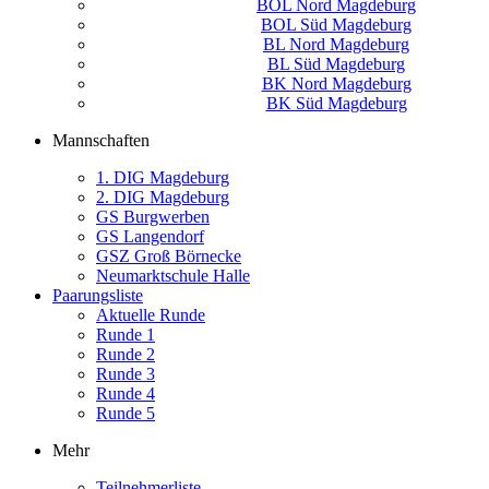
BOL Nord Magdeburg
BOL Süd Magdeburg
BL Nord Magdeburg
BL Süd Magdeburg
BK Nord Magdeburg
BK Süd Magdeburg
Mannschaften
1. DIG Magdeburg
2. DIG Magdeburg
GS Burgwerben
GS Langendorf
GSZ Groß Börnecke
Neumarktschule Halle
Paarungsliste
Aktuelle Runde
Runde 1
Runde 2
Runde 3
Runde 4
Runde 5
Mehr
Teilnehmerliste