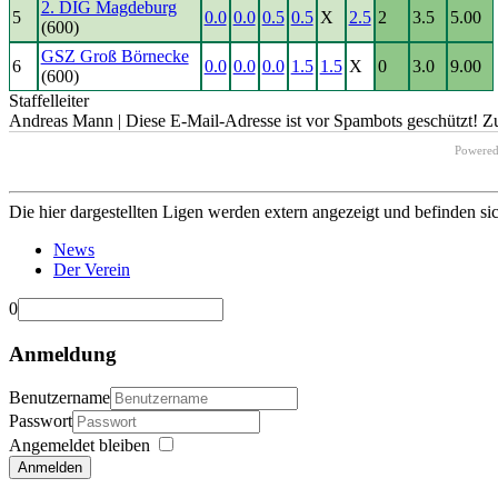
2. DIG Magdeburg
5
0.0
0.0
0.5
0.5
X
2.5
2
3.5
5.00
(600)
GSZ Groß Börnecke
6
0.0
0.0
0.0
1.5
1.5
X
0
3.0
9.00
(600)
Staffelleiter
Andreas Mann |
Diese E-Mail-Adresse ist vor Spambots geschützt! Zu
Powere
Die hier dargestellten Ligen werden extern angezeigt und befinden si
News
Der Verein
0
Anmeldung
Benutzername
Passwort
Angemeldet bleiben
Anmelden