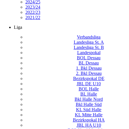
2024/25
2023/24
2022/23
2021/22
Liga
Verbandsliga
Landesliga St. A
Landesliga St. B
Landespokal
BOL Dessau
BL Dessau
1. Bkl Dessau
2. Bkl Dessau
Bezirkspokal DE
JBL DE U10
BOL Halle
BL Halle
Bkl Halle Nord
Bkl Halle Süd
KL Süd Halle
KL Mitte Halle
Bezirkspokal HA
JBL HA U10