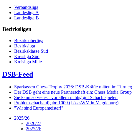
Verbandsliga
Landesliga A
Landesliga B
Bezirksligen
Bezirksoberliga
Bezirksliga
Bezirksklasse Süd
Kreisliga Süd
Kreisliga Mitte
DSB-Feed
Sparkassen Chess Trophy 2026: DSB-Kräfte mitten im Turnie
Der DSB geht eine neue Partnerschaft ein: Chess Media Grou
Sie kann so vieles - vor allem richtig gut Schach spielen
Problemschachaufgabe 1009 (Löse-WM in Magdeburg)
"Wir sind Europameister!"
2025/26
2026/27
2025/26