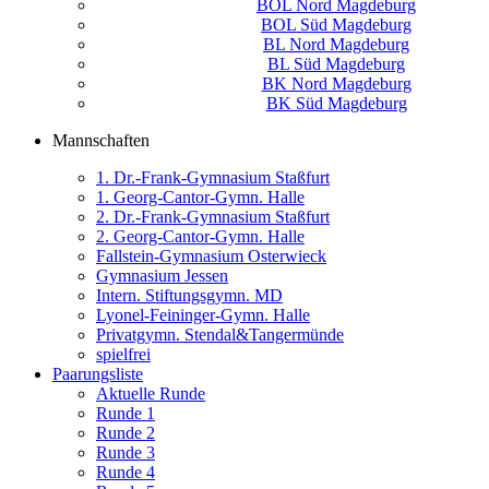
BOL Nord Magdeburg
BOL Süd Magdeburg
BL Nord Magdeburg
BL Süd Magdeburg
BK Nord Magdeburg
BK Süd Magdeburg
Mannschaften
1. Dr.-Frank-Gymnasium Staßfurt
1. Georg-Cantor-Gymn. Halle
2. Dr.-Frank-Gymnasium Staßfurt
2. Georg-Cantor-Gymn. Halle
Fallstein-Gymnasium Osterwieck
Gymnasium Jessen
Intern. Stiftungsgymn. MD
Lyonel-Feininger-Gymn. Halle
Privatgymn. Stendal&Tangermünde
spielfrei
Paarungsliste
Aktuelle Runde
Runde 1
Runde 2
Runde 3
Runde 4