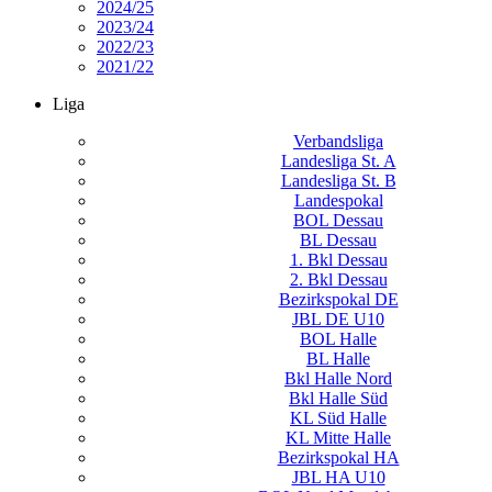
2024/25
2023/24
2022/23
2021/22
Liga
Verbandsliga
Landesliga St. A
Landesliga St. B
Landespokal
BOL Dessau
BL Dessau
1. Bkl Dessau
2. Bkl Dessau
Bezirkspokal DE
JBL DE U10
BOL Halle
BL Halle
Bkl Halle Nord
Bkl Halle Süd
KL Süd Halle
KL Mitte Halle
Bezirkspokal HA
JBL HA U10