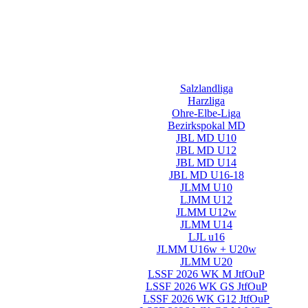
Salzlandliga
Harzliga
Ohre-Elbe-Liga
Bezirkspokal MD
JBL MD U10
JBL MD U12
JBL MD U14
JBL MD U16-18
JLMM U10
LJMM U12
JLMM U12w
JLMM U14
LJL u16
JLMM U16w + U20w
JLMM U20
LSSF 2026 WK M JtfOuP
LSSF 2026 WK GS JtfOuP
LSSF 2026 WK G12 JtfOuP