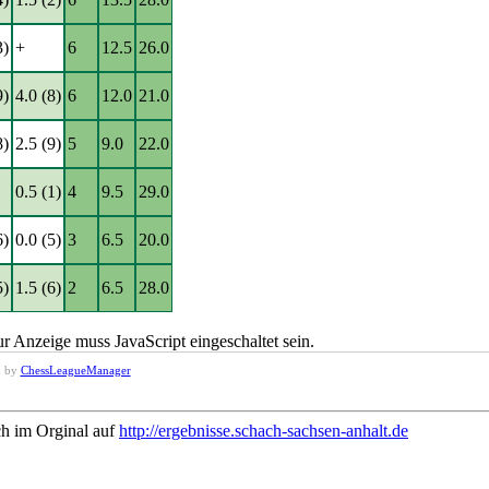
3)
+
6
12.5
26.0
9)
4.0 (8)
6
12.0
21.0
8)
2.5 (9)
5
9.0
22.0
0.5 (1)
4
9.5
29.0
6)
0.0 (5)
3
6.5
20.0
5)
1.5 (6)
2
6.5
28.0
r Anzeige muss JavaScript eingeschaltet sein.
d by
ChessLeagueManager
ch im Orginal auf
http://ergebnisse.schach-sachsen-anhalt.de