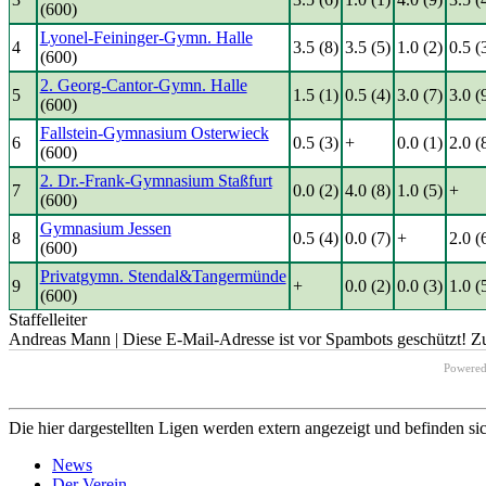
(600)
Lyonel-Feininger-Gymn. Halle
4
3.5 (8)
3.5 (5)
1.0 (2)
0.5 (
(600)
2. Georg-Cantor-Gymn. Halle
5
1.5 (1)
0.5 (4)
3.0 (7)
3.0 (
(600)
Fallstein-Gymnasium Osterwieck
6
0.5 (3)
+
0.0 (1)
2.0 (
(600)
2. Dr.-Frank-Gymnasium Staßfurt
7
0.0 (2)
4.0 (8)
1.0 (5)
+
(600)
Gymnasium Jessen
8
0.5 (4)
0.0 (7)
+
2.0 (
(600)
Privatgymn. Stendal&Tangermünde
9
+
0.0 (2)
0.0 (3)
1.0 (
(600)
Staffelleiter
Andreas Mann |
Diese E-Mail-Adresse ist vor Spambots geschützt! Zu
Powere
Die hier dargestellten Ligen werden extern angezeigt und befinden si
News
Der Verein