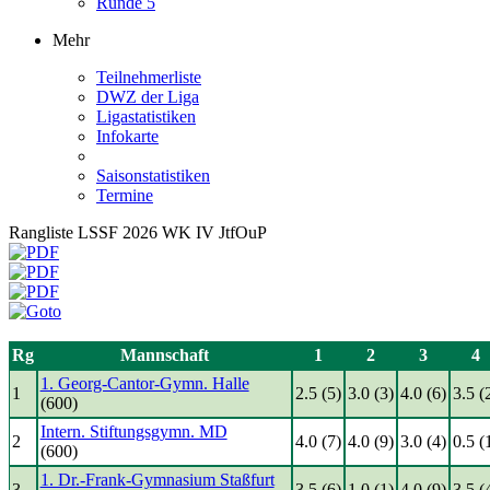
Runde 5
Mehr
Teilnehmerliste
DWZ der Liga
Ligastatistiken
Infokarte
Saisonstatistiken
Termine
Rangliste LSSF 2026 WK IV JtfOuP
Rg
Mannschaft
1
2
3
4
1. Georg-Cantor-Gymn. Halle
1
2.5 (5)
3.0 (3)
4.0 (6)
3.5 (
(600)
Intern. Stiftungsgymn. MD
2
4.0 (7)
4.0 (9)
3.0 (4)
0.5 (
(600)
1. Dr.-Frank-Gymnasium Staßfurt
3
3.5 (6)
1.0 (1)
4.0 (9)
3.5 (