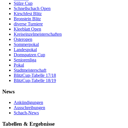
Sülze Cup
Schnellschach Open
Kirschfest Blitz
Bronstein Blitz
diverse Turniere
Kleeblatt Open
Kreiseinzelmeisterschaften
Osteropen
Sommerpokal
Landespokal
Domspatzen Cup
Seniorenliga
Pokal
Stadtmeisterschaft
BlitzCup-Tabelle 17/18
BlitzCup-Tabelle 18/19
News
Ankündigungen
Ausschreibungen
Schach-News
Tabellen & Ergebnisse