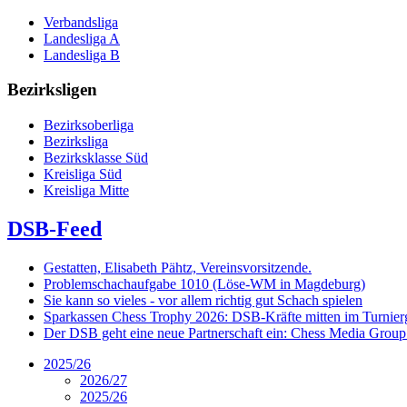
Verbandsliga
Landesliga A
Landesliga B
Bezirksligen
Bezirksoberliga
Bezirksliga
Bezirksklasse Süd
Kreisliga Süd
Kreisliga Mitte
DSB-Feed
Gestatten, Elisabeth Pähtz, Vereinsvorsitzende.
Problemschachaufgabe 1010 (Löse-WM in Magdeburg)
Sie kann so vieles - vor allem richtig gut Schach spielen
Sparkassen Chess Trophy 2026: DSB-Kräfte mitten im Turnie
Der DSB geht eine neue Partnerschaft ein: Chess Media Grou
2025/26
2026/27
2025/26