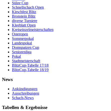
Sülze Cup
Schnellschach Open
Kirschfest Blitz
Bronstein Blitz
diverse Turniere
Kleeblatt Open
Kreiseinzelmeisterschaften
Osteropen
Sommerpokal
Landespokal
Domspatzen Cup
Seniorenliga
Pokal
Stadtmeisterschaft
BlitzCup-Tabelle 17/18
BlitzCup-Tabelle 18/19
News
Ankündigungen
Ausschreibungen
Schach-News
Tabellen & Ergebnisse