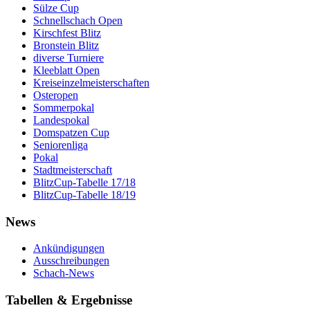
Sülze Cup
Schnellschach Open
Kirschfest Blitz
Bronstein Blitz
diverse Turniere
Kleeblatt Open
Kreiseinzelmeisterschaften
Osteropen
Sommerpokal
Landespokal
Domspatzen Cup
Seniorenliga
Pokal
Stadtmeisterschaft
BlitzCup-Tabelle 17/18
BlitzCup-Tabelle 18/19
News
Ankündigungen
Ausschreibungen
Schach-News
Tabellen & Ergebnisse