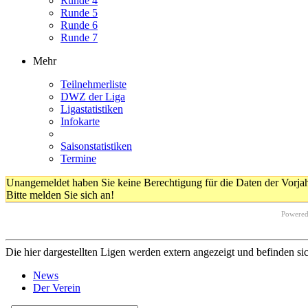
Runde 4
Runde 5
Runde 6
Runde 7
Mehr
Teilnehmerliste
DWZ der Liga
Ligastatistiken
Infokarte
Saisonstatistiken
Termine
Unangemeldet haben Sie keine Berechtigung für die Daten der Vorja
Bitte melden Sie sich an!
Powere
Die hier dargestellten Ligen werden extern angezeigt und befinden si
News
Der Verein