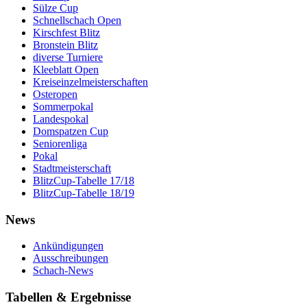
Sülze Cup
Schnellschach Open
Kirschfest Blitz
Bronstein Blitz
diverse Turniere
Kleeblatt Open
Kreiseinzelmeisterschaften
Osteropen
Sommerpokal
Landespokal
Domspatzen Cup
Seniorenliga
Pokal
Stadtmeisterschaft
BlitzCup-Tabelle 17/18
BlitzCup-Tabelle 18/19
News
Ankündigungen
Ausschreibungen
Schach-News
Tabellen & Ergebnisse