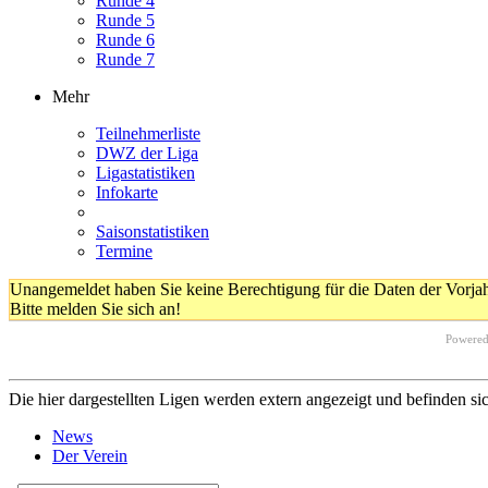
Runde 4
Runde 5
Runde 6
Runde 7
Mehr
Teilnehmerliste
DWZ der Liga
Ligastatistiken
Infokarte
Saisonstatistiken
Termine
Unangemeldet haben Sie keine Berechtigung für die Daten der Vorja
Bitte melden Sie sich an!
Powere
Die hier dargestellten Ligen werden extern angezeigt und befinden si
News
Der Verein