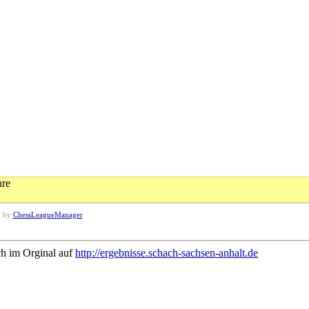
hre
d by
ChessLeagueManager
ch im Orginal auf
http://ergebnisse.schach-sachsen-anhalt.de