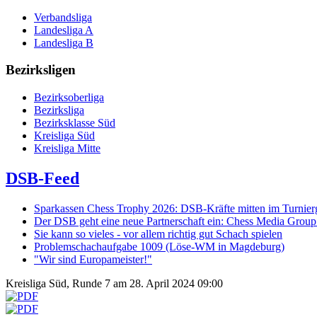
Verbandsliga
Landesliga A
Landesliga B
Bezirksligen
Bezirksoberliga
Bezirksliga
Bezirksklasse Süd
Kreisliga Süd
Kreisliga Mitte
DSB-Feed
Sparkassen Chess Trophy 2026: DSB-Kräfte mitten im Turnie
Der DSB geht eine neue Partnerschaft ein: Chess Media Grou
Sie kann so vieles - vor allem richtig gut Schach spielen
Problemschachaufgabe 1009 (Löse-WM in Magdeburg)
"Wir sind Europameister!"
Kreisliga Süd, Runde 7 am 28. April 2024 09:00