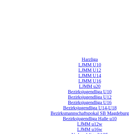
Harzliga
LJMM U10
LJMM U12
LJMM U14
LJMM U16
LJMM u20
Bezirksjugendliga U10
Bezirksjugendliga U12
Bezirksjugendliga U16
Bezirksjugendliga U14-U18
Bezirksmannschaftspokal SB Magdeburg
Bezirksjugendliga Halle u10
LJMM u12w
LJMM u16w