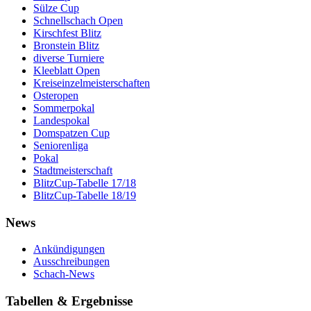
Sülze Cup
Schnellschach Open
Kirschfest Blitz
Bronstein Blitz
diverse Turniere
Kleeblatt Open
Kreiseinzelmeisterschaften
Osteropen
Sommerpokal
Landespokal
Domspatzen Cup
Seniorenliga
Pokal
Stadtmeisterschaft
BlitzCup-Tabelle 17/18
BlitzCup-Tabelle 18/19
News
Ankündigungen
Ausschreibungen
Schach-News
Tabellen & Ergebnisse