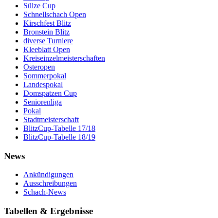
Sülze Cup
Schnellschach Open
Kirschfest Blitz
Bronstein Blitz
diverse Turniere
Kleeblatt Open
Kreiseinzelmeisterschaften
Osteropen
Sommerpokal
Landespokal
Domspatzen Cup
Seniorenliga
Pokal
Stadtmeisterschaft
BlitzCup-Tabelle 17/18
BlitzCup-Tabelle 18/19
News
Ankündigungen
Ausschreibungen
Schach-News
Tabellen & Ergebnisse