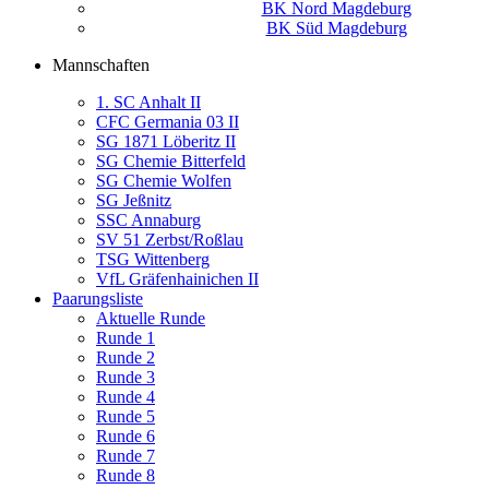
BK Nord Magdeburg
BK Süd Magdeburg
Mannschaften
1. SC Anhalt II
CFC Germania 03 II
SG 1871 Löberitz II
SG Chemie Bitterfeld
SG Chemie Wolfen
SG Jeßnitz
SSC Annaburg
SV 51 Zerbst/Roßlau
TSG Wittenberg
VfL Gräfenhainichen II
Paarungsliste
Aktuelle Runde
Runde 1
Runde 2
Runde 3
Runde 4
Runde 5
Runde 6
Runde 7
Runde 8