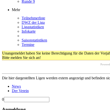
Runde 9
Mehr
Teilnehmerliste
DWZ der Liga
Ligastatistiken
Infokarte
Saisonstatistiken
Termine
Unangemeldet haben Sie keine Berechtigung für die Daten der Vorja
Bitte melden Sie sich an!
Powere
Die hier dargestellten Ligen werden extern angezeigt und befinden si
News
Der Verein
0
Anmeldung