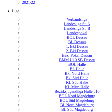
2021/22
Liga
Verbandsliga
Landesliga St. A
Landesliga St. B
Landespokal
BOL Dessau
BL Dessau
1. Bkl Dessau
2. Bkl Dessau
Bez.-Pokal Dessau
BMM U10 SB Dessau
BOL Halle
BL Halle
Bkl Nord Halle
Bkl Süd Halle
KL Süd Halle
KL Mitte Halle
Bezirksjugendliga Halle u10
BOL Nord Magdeburg
BOL Süd Magdeburg
BL Nord Magdeburg
BL Süd Magdeburg