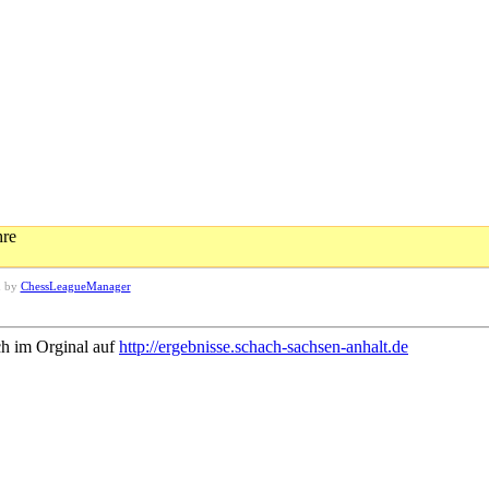
hre
d by
ChessLeagueManager
ch im Orginal auf
http://ergebnisse.schach-sachsen-anhalt.de