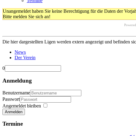
Termine
Unangemeldet haben Sie keine Berechtigung für die Daten der Vorja
Bitte melden Sie sich an!
Powere
Die hier dargestellten Ligen werden extern angezeigt und befinden si
News
Der Verein
0
Anmeldung
Benutzername
Passwort
Angemeldet bleiben
Anmelden
Termine
«
‹