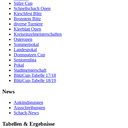
Sülze Cup
Schnellschach Open
Kirschfest Blitz
Bronstein Blitz
diverse Turniere
Kleeblatt Open
Kreiseinzelmeisterschaften
Osteropen
Sommerpokal
Landespokal
Domspatzen Cup
Seniorenliga
Pokal
Stadtmeisterschaft
BlitzCup-Tabelle 17/18
BlitzCup-Tabelle 18/19
News
Ankündigungen
Ausschreibungen
Schach-News
Tabellen & Ergebnisse