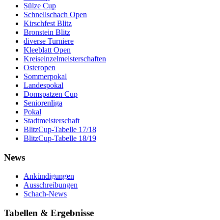
Sülze Cup
Schnellschach Open
Kirschfest Blitz
Bronstein Blitz
diverse Turniere
Kleeblatt Open
Kreiseinzelmeisterschaften
Osteropen
Sommerpokal
Landespokal
Domspatzen Cup
Seniorenliga
Pokal
Stadtmeisterschaft
BlitzCup-Tabelle 17/18
BlitzCup-Tabelle 18/19
News
Ankündigungen
Ausschreibungen
Schach-News
Tabellen & Ergebnisse