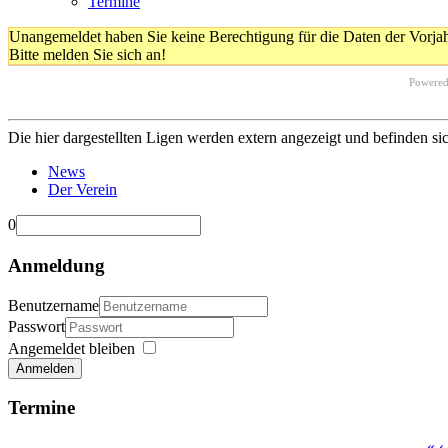
Termine
Unangemeldet haben Sie keine Berechtigung für die Daten der Vorja
Bitte melden Sie sich an!
Powere
Die hier dargestellten Ligen werden extern angezeigt und befinden si
News
Der Verein
0
Anmeldung
Benutzername
Passwort
Angemeldet bleiben
Anmelden
Termine
«
‹