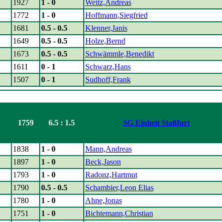
1927
1 - 0
Weitz,Andreas
1772
1 - 0
Hoffmann,Siegfried
1681
0.5 - 0.5
Klenner,Janis
1649
0.5 - 0.5
Holze,Bernd
1673
0.5 - 0.5
Schwämmle,Benedikt
1611
0 - 1
Schwarz,Hans
1507
0 - 1
Sudhoff,Frank
1759
6.5 : 1.5
SG Einheit Staßfurt
1838
1 - 0
Mann,Andreas
1897
1 - 0
Beck,Jason
1793
1 - 0
Radonz,Hartmut
1790
0.5 - 0.5
Schambier,Leon Elias
1780
1 - 0
Ahne,Jonas
1751
1 - 0
Bichtemann,Christian