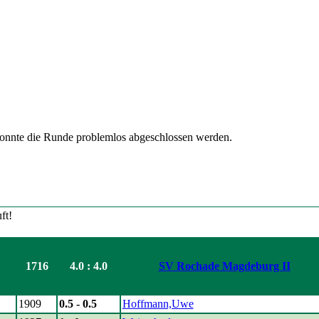
konnte die Runde problemlos abgeschlossen werden.
1716
4.0 : 4.0
SV Rochade Magdeburg II
1909
0.5 - 0.5
Hoffmann,Uwe