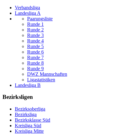
Verbandsliga
Landesliga A
Paarungsliste
Runde 1
Runde 2
Runde 3
Runde 4
Runde 5
Runde 6
Runde 7
Runde 8
Runde 9
DWZ Mannschaften
Ligastatistiken
Landesliga B
Bezirksligen
Bezirksoberliga
Bezirksliga
Bezirksklasse Süd
Kreisliga Süd
Kreisliga Mitte