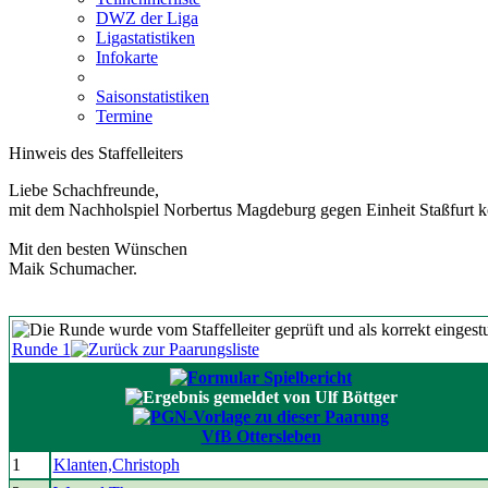
DWZ der Liga
Ligastatistiken
Infokarte
Saisonstatistiken
Termine
Hinweis des Staffelleiters
Liebe Schachfreunde,
mit dem Nachholspiel Norbertus Magdeburg gegen Einheit Staßfurt 
Mit den besten Wünschen
Maik Schumacher.
Runde 1
VfB Ottersleben
1
Klanten,Christoph