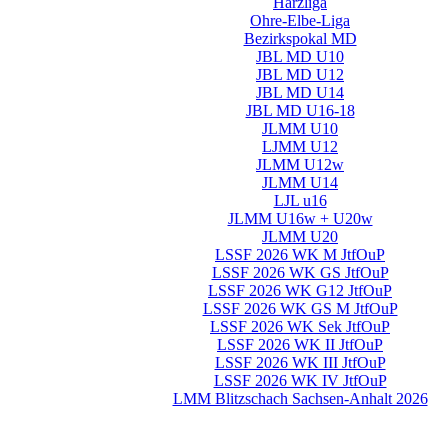
Harzliga
Ohre-Elbe-Liga
Bezirkspokal MD
JBL MD U10
JBL MD U12
JBL MD U14
JBL MD U16-18
JLMM U10
LJMM U12
JLMM U12w
JLMM U14
LJL u16
JLMM U16w + U20w
JLMM U20
LSSF 2026 WK M JtfOuP
LSSF 2026 WK GS JtfOuP
LSSF 2026 WK G12 JtfOuP
LSSF 2026 WK GS M JtfOuP
LSSF 2026 WK Sek JtfOuP
LSSF 2026 WK II JtfOuP
LSSF 2026 WK III JtfOuP
LSSF 2026 WK IV JtfOuP
LMM Blitzschach Sachsen-Anhalt 2026