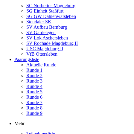
SC Norbertus Magdeburg
SG Einheit Staßfurt
SG GW Dahlenwarsleben
Stendaler SK
SV Aufbau Bernburg
SV Gardelegen
SV Lok Aschersleben
SV Rochade Magdeburg II
USC Magdeburg II
VfB Ottersleben
Paarungsliste
Aktuelle Runde
Runde 1
Runde 2
Runde 3
Runde 4
Runde 5
Runde 6
Runde 7
Runde 8
Runde 9
Mehr
Teilnehmerliste