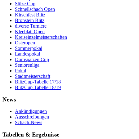
Sülze Cup
Schnellschach Open
Kirschfest Blitz
Bronstein Blitz
diverse Turniere
Kleeblatt Open
Kreiseinzelmeisterschaften
Osteropen
Sommerpokal
Landespokal
Domspatzen Cup
Seniorenliga
Pokal
Stadtmeisterschaft
BlitzCup-Tabelle 17/18
BlitzCup-Tabelle 18/19
News
Ankündigungen
Ausschreibungen
Schach-News
Tabellen & Ergebnisse