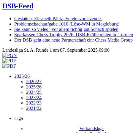
DSB-Feed
Gestatten, Elisabeth Pähtz, Vereinsvorsitzende.
Problemschachaufgabe 1010 (Löse-WM in Magdeburg)
Sie kann so vieles - vor allem richtig gut Schach spielen
Sparkassen Chess Trophy 2026: DSB-Kräfte mitten im Turnie
Der DSB geht eine neue Partnerschaft ein: Chess Media Grou
Landesliga St. A, Runde 1 am 07. September 2025 09:00
2025/26
2026/27
2025/26
2024/25
2023/24
2022/23
2021/22
Liga
Verbandsliga