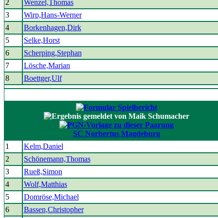
2
Wenzel,Thomas
3
Wirp,Hans-Werner
4
Borkenhagen,Dirk
5
Selke,Horst
6
Scherping,Stephan
7
Lösche,Marian
8
Boettger,Ulf
SC Norbertus Magdeburg
1
Kelm,Daniel
2
Schönemann,Thomas
3
Rueß,Simon
4
Wolf,Matthias
5
Domröse,Michael
6
Bassen,Christopher