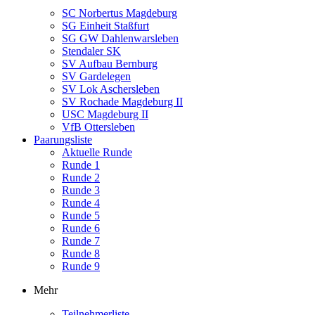
SC Norbertus Magdeburg
SG Einheit Staßfurt
SG GW Dahlenwarsleben
Stendaler SK
SV Aufbau Bernburg
SV Gardelegen
SV Lok Aschersleben
SV Rochade Magdeburg II
USC Magdeburg II
VfB Ottersleben
Paarungsliste
Aktuelle Runde
Runde 1
Runde 2
Runde 3
Runde 4
Runde 5
Runde 6
Runde 7
Runde 8
Runde 9
Mehr
Teilnehmerliste