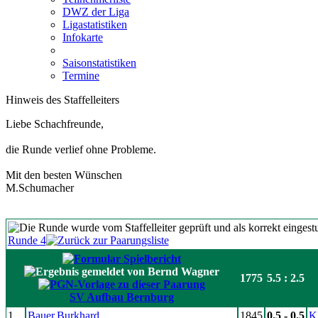
DWZ der Liga
Ligastatistiken
Infokarte
Saisonstatistiken
Termine
Hinweis des Staffelleiters
Liebe Schachfreunde,
die Runde verlief ohne Probleme.
Mit den besten Wünschen
M.Schumacher
Runde 4
1775
5.5 : 2.5
SV Aufbau Bernburg
1
Bauer,Burkhard
1845
0.5 - 0.5
K