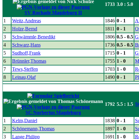
1733
3.0 : 5.0
SV Rochade Magdeburg II
1
Weitz,Andreas
1846
0 - 1
A
2
Holze,Bernd
1811
0 - 1
O
3
Schwämmle,Benedikt
1806
0.5 - 0.5
Gi
4
Schwarz,Hans
1736
0.5 - 0.5
Br
5
Sudhoff,Frank
1715
0 - 1
G
6
Brünnler,Thomas
1755
1 - 0
M
7
Tews,Steffen
1703
1 - 0
R
8
Leinau,Olaf
1490
0 - 1
P
1792
5.5 : 1.5
S
SC Norbertus Magdeburg
1
Kelm,Daniel
1838
0 - 1
Sc
2
Schönemann,Thomas
1897
1 - 0
S
3
Lange,Philipp
1691
1 - 0
R