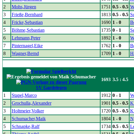
2
Mohs,Jürgen
1751
0.5 - 0.5
W
3
Frieße,Bernhard
1813
0.5 - 0.5
S
4
Fricke,Sebastian
1690
1 - 0
B
5
Böhme,Sebastian
1735
0 - 1
S
6
Lehmann,Peter
1892
1 - 0
W
7
Pinternagel,Eike
1762
1 - 0
B
8
Wagner,Bernd
1709
1 - 0
H
1693
3.5 : 4.5
SV Gardelegen
1
Stapel,Marco
1912
0 - 1
W
2
Grochulla,Alexander
1901
0.5 - 0.5
K
3
Holtmeier,Volker
1720
0.5 - 0.5
Kn
4
Schumacher,Maik
1804
1 - 0
N
5
Schnapke,Ralf
1734
0.5 - 0.5
L