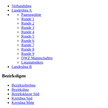
Verbandsliga
Landesliga A
Paarungsliste
Runde 1
Runde 2
Runde 3
Runde 4
Runde 5
Runde 6
Runde 7
Runde 8
Runde 9
DWZ Mannschaften
Ligastatistiken
Landesliga B
Bezirksligen
Bezirksoberliga
Bezirksliga
Bezirksklasse Süd
Kreisliga Süd
Kreisliga Mitte