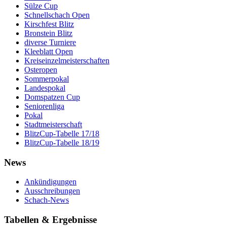
Sülze Cup
Schnellschach Open
Kirschfest Blitz
Bronstein Blitz
diverse Turniere
Kleeblatt Open
Kreiseinzelmeisterschaften
Osteropen
Sommerpokal
Landespokal
Domspatzen Cup
Seniorenliga
Pokal
Stadtmeisterschaft
BlitzCup-Tabelle 17/18
BlitzCup-Tabelle 18/19
News
Ankündigungen
Ausschreibungen
Schach-News
Tabellen & Ergebnisse