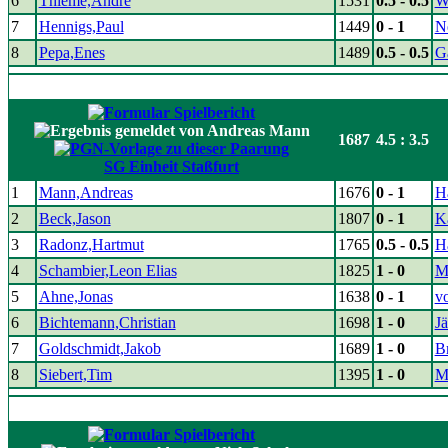
6
Thieme,Andrè
1531
0.5 - 0.5
W
7
Hennigs,Paul
1449
0 - 1
N
8
Pepa,Enes
1489
0.5 - 0.5
Ga
1687
4.5 : 3.5
SG Einheit Staßfurt
1
Mann,Andreas
1676
0 - 1
H
2
Beck,Jason
1807
0 - 1
Ka
3
Radonz,Hartmut
1765
0.5 - 0.5
H
4
Schambier,Leon Elias
1825
1 - 0
M
5
Ahne,Jonas
1638
0 - 1
v
6
Bichtemann,Christian
1698
1 - 0
Jä
7
Goldschmidt,Jakob
1689
1 - 0
B
8
Siebert,Tim
1395
1 - 0
M