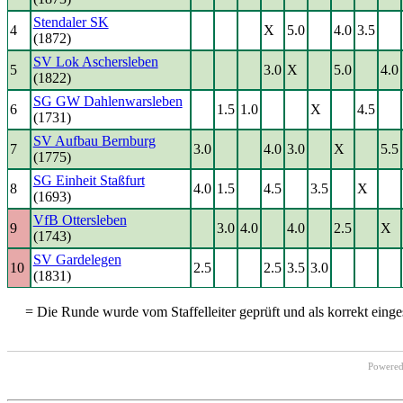
Stendaler SK
4
X
5.0
4.0
3.5
(1872)
SV Lok Aschersleben
5
3.0
X
5.0
4.0
(1822)
SG GW Dahlenwarsleben
6
1.5
1.0
X
4.5
(1731)
SV Aufbau Bernburg
7
3.0
4.0
3.0
X
5.5
(1775)
SG Einheit Staßfurt
8
4.0
1.5
4.5
3.5
X
(1693)
VfB Ottersleben
9
3.0
4.0
4.0
2.5
X
(1743)
SV Gardelegen
10
2.5
2.5
3.5
3.0
(1831)
= Die Runde wurde vom Staffelleiter geprüft und als korrekt einges
Powere