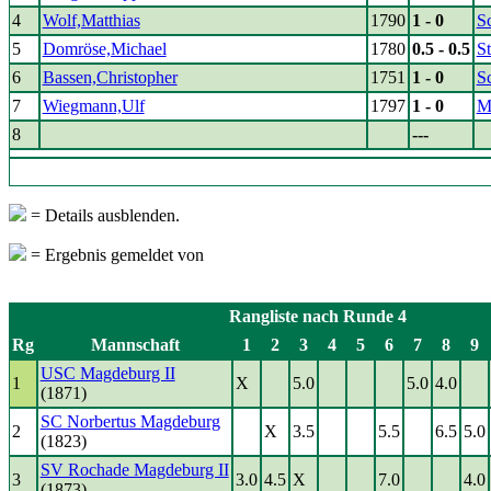
4
Wolf,Matthias
1790
1 - 0
Sc
5
Domröse,Michael
1780
0.5 - 0.5
S
6
Bassen,Christopher
1751
1 - 0
Sc
7
Wiegmann,Ulf
1797
1 - 0
M
8
---
= Details ausblenden.
= Ergebnis gemeldet von
Rangliste nach Runde 4
Rg
Mannschaft
1
2
3
4
5
6
7
8
9
USC Magdeburg II
1
X
5.0
5.0
4.0
(1871)
SC Norbertus Magdeburg
2
X
3.5
5.5
6.5
5.0
(1823)
SV Rochade Magdeburg II
3
3.0
4.5
X
7.0
4.0
(1873)