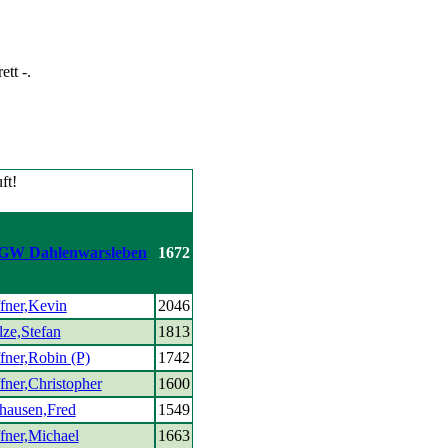
ett -.
GW Dahlenwarsleben
1672
fner,Kevin
2046
lze,Stefan
1813
fner,Robin (P)
1742
fner,Christopher
1600
nhausen,Fred
1549
fner,Michael
1663