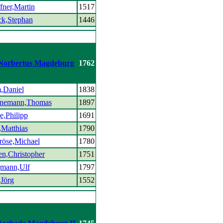
fner,Martin
1517
k,Stephan
1446
Norbertus Magdeburg
1762
,Daniel
1838
nemann,Thomas
1897
e,Philipp
1691
,Matthias
1790
öse,Michael
1780
en,Christopher
1751
mann,Ulf
1797
,Jörg
1552