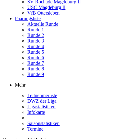
SV Rochade Magdeburg II
USC Magdeburg II
VfB Ottersleben
Paarungsliste
Aktuelle Runde
Runde 1
Runde 2
Runde 3
Runde 4
Runde 5
Runde 6
Runde 7
Runde 8
Runde 9
Mehr
Teilnehmerliste
DWZ der Liga
Ligastatistiken
Infokarte
Saisonstatistiken
Termine