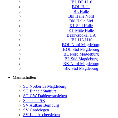
JBL DE U10
BOL Halle
BL Halle
Bkl Halle Nord
Bkl Halle Süd
KL Süd Halle
KL Mitte Halle
Bezirkspokal HA
JBL HA U10
BOL Nord Magdeburg
BOL Süd Magdeburg
BL Nord Magdeburg
BL Süd Magdeburg
BK Nord Magdeburg
BK Süd Magdeburg
Mannschaften
SC Norbertus Magdeburg
SG Einheit Staßfurt
SG GW Dahlenwarsleben
Stendaler SK
SV Aufbau Bernburg
SV Gardelegen
SV Lok Aschersleben