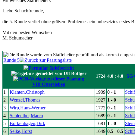
Hinweis des Staffelleiters
Liebe Schachfreunde,
die 5. Runde verlief ohne größere Probleme - ein unbesetztes erstes Br
Mit den besten Wünschen
M. Schumacher
Runde 5
1724
4.0 : 4.0
SG 
VfB Ottersleben
1
Klanten,Christoph
1909
0 - 1
Schif
2
Wenzel,Thomas
1927
1 - 0
Schu
3
Wirp,Hans-Werner
1772
0 - 1
Schif
4
Schlenther,Marco
1689
0 - 1
Schif
5
Borkenhagen,Dirk
1681
1 - 0
Stei
6
Selke,Horst
1649
0.5 - 0.5
Schif