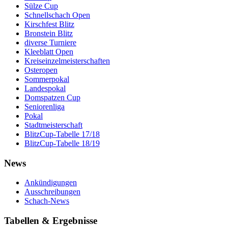
Sülze Cup
Schnellschach Open
Kirschfest Blitz
Bronstein Blitz
diverse Turniere
Kleeblatt Open
Kreiseinzelmeisterschaften
Osteropen
Sommerpokal
Landespokal
Domspatzen Cup
Seniorenliga
Pokal
Stadtmeisterschaft
BlitzCup-Tabelle 17/18
BlitzCup-Tabelle 18/19
News
Ankündigungen
Ausschreibungen
Schach-News
Tabellen & Ergebnisse