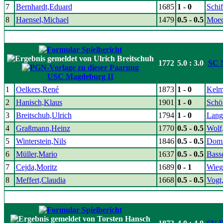
7
Bernhardt,Eduard
1685
1 - 0
Schif
8
Haensel,Michael
1479
0.5 - 0.5
Moec
1772
5.0 : 3.0
SC 
USC Magdeburg II
1
Oelkers,René
1873
1 - 0
Kelm
2
Hanisch,Klaus
1901
1 - 0
Schö
3
Breitschuh,Ulrich
1794
1 - 0
Lang
4
Graßmann,Heinz
1770
0.5 - 0.5
Wolf
5
Winterstein,Nils
1846
0.5 - 0.5
Domr
6
Müller,Mario
1637
0.5 - 0.5
Bass
7
Cejda,Moritz
1689
0 - 1
Wieg
8
Meffert,Claudia
1668
0.5 - 0.5
Vogt