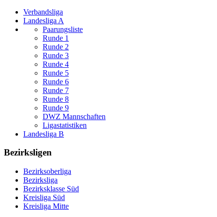
Verbandsliga
Landesliga A
Paarungsliste
Runde 1
Runde 2
Runde 3
Runde 4
Runde 5
Runde 6
Runde 7
Runde 8
Runde 9
DWZ Mannschaften
Ligastatistiken
Landesliga B
Bezirksligen
Bezirksoberliga
Bezirksliga
Bezirksklasse Süd
Kreisliga Süd
Kreisliga Mitte