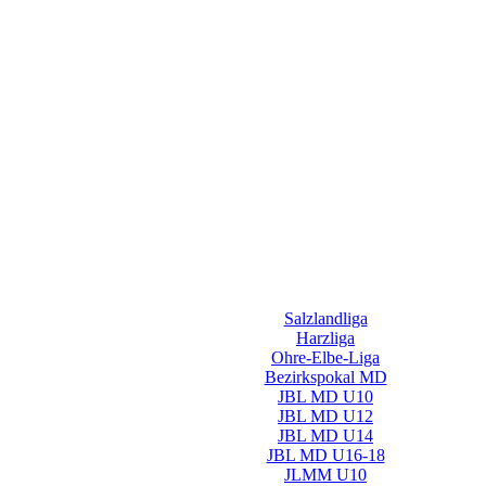
Salzlandliga
Harzliga
Ohre-Elbe-Liga
Bezirkspokal MD
JBL MD U10
JBL MD U12
JBL MD U14
JBL MD U16-18
JLMM U10