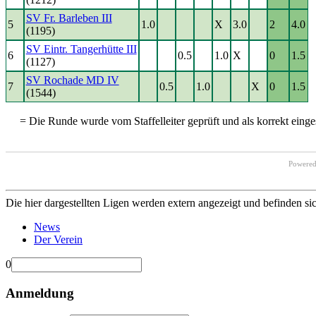
SV Fr. Barleben III
5
1.0
X
3.0
2
4.0
(1195)
SV Eintr. Tangerhütte III
6
0.5
1.0
X
0
1.5
(1127)
SV Rochade MD IV
7
0.5
1.0
X
0
1.5
(1544)
= Die Runde wurde vom Staffelleiter geprüft und als korrekt einges
Powere
Die hier dargestellten Ligen werden extern angezeigt und befinden si
News
Der Verein
0
Anmeldung