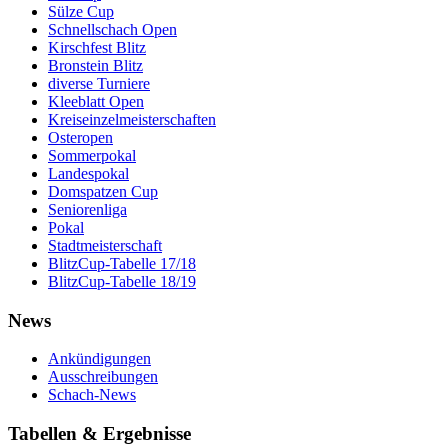
Sülze Cup
Schnellschach Open
Kirschfest Blitz
Bronstein Blitz
diverse Turniere
Kleeblatt Open
Kreiseinzelmeisterschaften
Osteropen
Sommerpokal
Landespokal
Domspatzen Cup
Seniorenliga
Pokal
Stadtmeisterschaft
BlitzCup-Tabelle 17/18
BlitzCup-Tabelle 18/19
News
Ankündigungen
Ausschreibungen
Schach-News
Tabellen & Ergebnisse