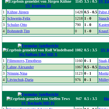
1145
3.5 : 0.5
SV Ein
SV Irxleben III
1
Kühne,Jürgen
1428
0.5 - 0.5
Pabst,
2
Schwerin,Felix
1218
1 - 0
Stauch
3
Schulze,Otto
790
1 - 0
Kasten
4
Bohnstedt,Tim
0
1 - 0
Knauf
1082
0.5 : 3.5
SV K
SG Aufbau Elbe MD X
1
Filimonovs,Timotheus
1160
0 - 1
Staak,
2
Lahne,Alexander
1067
0.5 - 0.5
Bresch
3
Nönnig,Nina
1123
0 - 1
Moritz
4
Litvinchuk,Daria
976
0 - 1
Müller
947
0.5 : 3.5
Ha
SV Rochade MD IV