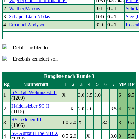
1
Wagner,Constantin Johann Fr
1031
0.5 - 0.5
Fricke
2
Walther,Markus
921
0 - 1
Schulz
3
Schäper,Liam Niklas
1016
0 - 1
Siegl,
4
Emanuel,Andyson
820
0 - 1
Rosenk
= Details ausblenden.
= Ergebnis gemeldet von
Rangliste nach Runde 3
Rg
Mannschaft
1
2
3
4
5
6
7
MP
BP
SV Kali Wolmirstedt II
1
X
3.0
3.5
3.0
6
9.5
(1209)
Haldensleber SC II
2
X
2.0
2.0
3.5
4
7.5
(1116)
SV Irxleben III
3
1.0
2.0
X
3.5
3
6.5
(1366)
SG Aufbau Elbe MD X
4
0.5
2.0
X
3.0
3
5.5
(1212)