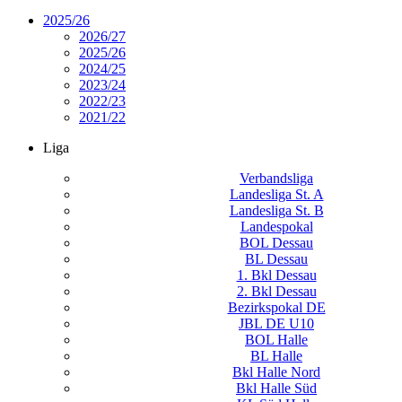
2025/26
2026/27
2025/26
2024/25
2023/24
2022/23
2021/22
Liga
Verbandsliga
Landesliga St. A
Landesliga St. B
Landespokal
BOL Dessau
BL Dessau
1. Bkl Dessau
2. Bkl Dessau
Bezirkspokal DE
JBL DE U10
BOL Halle
BL Halle
Bkl Halle Nord
Bkl Halle Süd