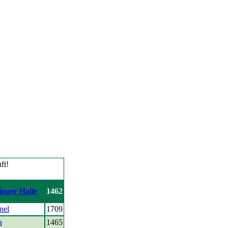
inger Halle
1462
nel
1709
a
1465