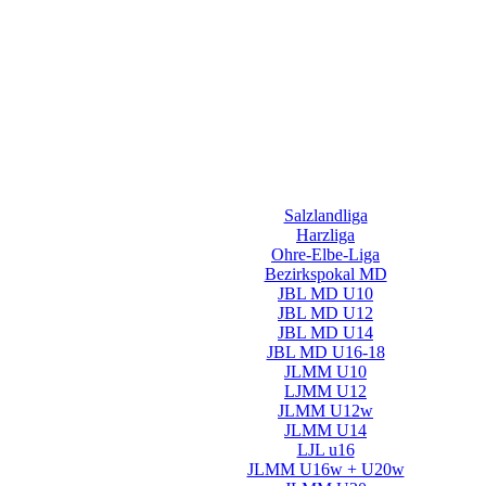
Salzlandliga
Harzliga
Ohre-Elbe-Liga
Bezirkspokal MD
JBL MD U10
JBL MD U12
JBL MD U14
JBL MD U16-18
JLMM U10
LJMM U12
JLMM U12w
JLMM U14
LJL u16
JLMM U16w + U20w