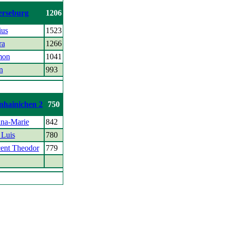
rseburg
1206
ius
1523
ra
1266
mon
1041
n
993
nhainichen 2
750
ina-Marie
842
 Luis
780
ent Theodor
779