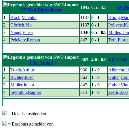
1042
0.5 : 3.5
SV Me
SV Bad Dürrenberg
1
Koch,Valentin
1137
0 - 1
König,Mar
2
Görlich,Mia
1137
0 - 1
Polivets,Ki
3
Nagel,Eneas
1046
0.5 - 0.5
Müller,Da
4
Pelekaty,Roman
847
0 - 1
Toth,Floria
863
4.0 : 0.0
VfL Gräfe
1.SC Anhalt
1
Troch,Arthur
930
1 - 0
Albrecht,L
2
Richter,Josef
862
1 - 0
Guber,Carl
3
Müller,Julian
847
1 - 0
Guber,Vinc
4
Seyfullin,Ragnar
813
1 - 0
Zieris,Alea
= Details ausblenden.
= Ergebnis gemeldet von