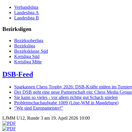
Verbandsliga
Landesliga A
Landesliga B
Bezirksligen
Bezirksoberliga
Bezirksliga
Bezirksklasse Süd
Kreisliga Süd
Kreisliga Mitte
DSB-Feed
Sparkassen Chess Trophy 2026: DSB-Kräfte mitten im Turnie
Der DSB geht eine neue Partnerschaft ein: Chess Media Grou
Sie kann so vieles - vor allem richtig gut Schach spielen
Problemschachaufgabe 1009 (Löse-WM in Magdeburg)
"Wir sind Europameister!"
LJMM U12, Runde 3 am 19. April 2026 10:00