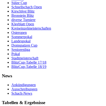
Sülze Cup
Schnellschach Open
Kirschfest Blitz
Bronstein Blitz
diverse Turniere
Kleeblatt Open
Kreiseinzelmeisterschaften
Osteropen
Sommerpokal
Landespokal
Domspatzen Cup
Seniorenliga
Pokal
Stadtmeisterschaft
BlitzCup-Tabelle 17/18
BlitzCup-Tabelle 18/19
News
Ankündigungen
Ausschreibungen
Schach-News
Tabellen & Ergebnisse