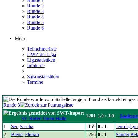
Runde 1
Runde 2
Runde 3
Runde 4
Runde 5
Runde 6
Mehr
Teilnehmerliste
DWZ der Liga
Ligastatistiken
Infokarte
Saisonstatistiken
Termine
Runde 3
1201
1.0 : 3.0
Saalespr
SV Roter Turm Halle
1
Sen,Sascha
1155
0 - 1
Jensch,Lyo
2
Bleuel,Florian
1266
0 - 1
Sander,Bel