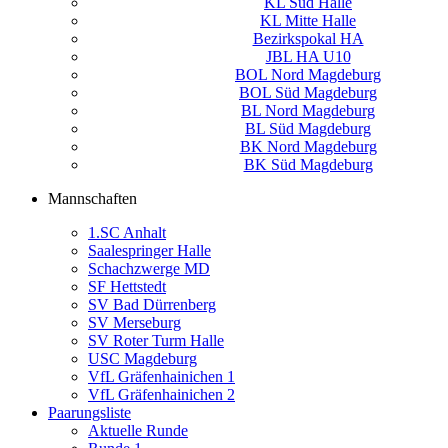
KL Süd Halle
KL Mitte Halle
Bezirkspokal HA
JBL HA U10
BOL Nord Magdeburg
BOL Süd Magdeburg
BL Nord Magdeburg
BL Süd Magdeburg
BK Nord Magdeburg
BK Süd Magdeburg
Mannschaften
1.SC Anhalt
Saalespringer Halle
Schachzwerge MD
SF Hettstedt
SV Bad Dürrenberg
SV Merseburg
SV Roter Turm Halle
USC Magdeburg
VfL Gräfenhainichen 1
VfL Gräfenhainichen 2
Paarungsliste
Aktuelle Runde