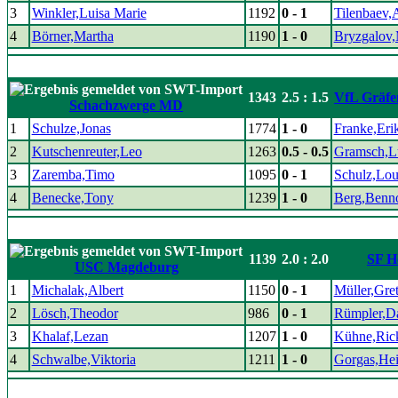
3
Winkler,Luisa Marie
1192
0 - 1
Tilenbaev,
4
Börner,Martha
1190
1 - 0
Bryzgalov,
1343
2.5 : 1.5
VfL Gräfe
Schachzwerge MD
1
Schulze,Jonas
1774
1 - 0
Franke,Eri
2
Kutschenreuter,Leo
1263
0.5 - 0.5
Gramsch,L
3
Zaremba,Timo
1095
0 - 1
Schulz,Lou
4
Benecke,Tony
1239
1 - 0
Berg,Benn
1139
2.0 : 2.0
SF He
USC Magdeburg
1
Michalak,Albert
1150
0 - 1
Müller,Gre
2
Lösch,Theodor
986
0 - 1
Rümpler,Da
3
Khalaf,Lezan
1207
1 - 0
Kühne,Ric
4
Schwalbe,Viktoria
1211
1 - 0
Gorgas,Hei