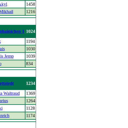
Akyl
1458
Mikhail
1216
nhainichen 1
1024
k
1194
uis
1030
is Jemp
1039
o
834
ttstedt
1234
ta Waltraud
1369
rius
1264
ki
1128
nrich
1174