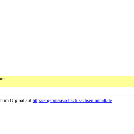
hre
ch im Orginal auf
http://ergebnisse.schach-sachsen-anhalt.de