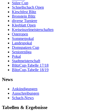
Sülze Cup
Schnellschach Open
Kirschfest Blitz
Bronstein Blitz
diverse Turniere
Kleeblatt Open
Kreiseinzelmeisterschaften
Osteropen
Sommerpokal
Landespokal
Domspatzen Cup
Seniorenliga
Pokal
Stadtmeisterschaft
BlitzCup-Tabelle 17/18
BlitzCup-Tabelle 18/19
News
Ankündigungen
Ausschreibungen
Schach-News
Tabellen & Ergebnisse