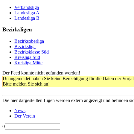
Verbandsliga
Landesliga A
Landesliga B
Bezirksligen
Bezirksoberliga
Bezirksliga
Bezirksklasse Süd
Kreisliga Süd
Kreisliga Mitte
Der Feed konnte nicht gefunden werden!
Unangemeldet haben Sie keine Berechtigung für die Daten der Vorja
Bitte melden Sie sich an!
Die hier dargestellten Ligen werden extern angezeigt und befinden si
News
Der Verein
0