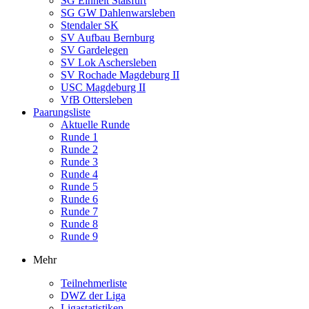
SG Einheit Staßfurt
SG GW Dahlenwarsleben
Stendaler SK
SV Aufbau Bernburg
SV Gardelegen
SV Lok Aschersleben
SV Rochade Magdeburg II
USC Magdeburg II
VfB Ottersleben
Paarungsliste
Aktuelle Runde
Runde 1
Runde 2
Runde 3
Runde 4
Runde 5
Runde 6
Runde 7
Runde 8
Runde 9
Mehr
Teilnehmerliste
DWZ der Liga
Ligastatistiken