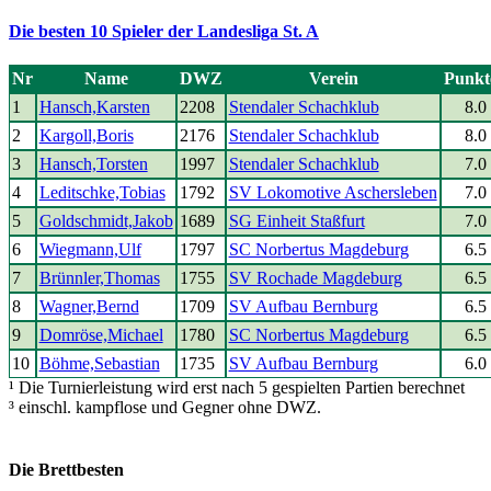
Die besten 10 Spieler der Landesliga St. A
Nr
Name
DWZ
Verein
Punkt
1
Hansch,Karsten
2208
Stendaler Schachklub
8.0
2
Kargoll,Boris
2176
Stendaler Schachklub
8.0
3
Hansch,Torsten
1997
Stendaler Schachklub
7.0
4
Leditschke,Tobias
1792
SV Lokomotive Aschersleben
7.0
5
Goldschmidt,Jakob
1689
SG Einheit Staßfurt
7.0
6
Wiegmann,Ulf
1797
SC Norbertus Magdeburg
6.5
7
Brünnler,Thomas
1755
SV Rochade Magdeburg
6.5
8
Wagner,Bernd
1709
SV Aufbau Bernburg
6.5
9
Domröse,Michael
1780
SC Norbertus Magdeburg
6.5
10
Böhme,Sebastian
1735
SV Aufbau Bernburg
6.0
¹ Die Turnierleistung wird erst nach 5 gespielten Partien berechnet
³ einschl. kampflose und Gegner ohne DWZ.
Die Brettbesten