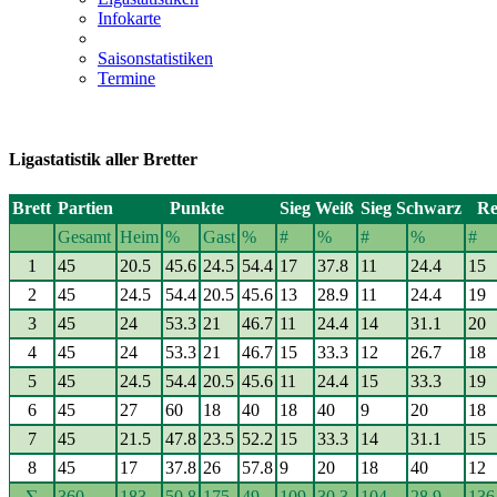
Infokarte
Saisonstatistiken
Termine
Ligastatistik aller Bretter
Brett
Partien
Punkte
Sieg Weiß
Sieg Schwarz
Re
Gesamt
Heim
%
Gast
%
#
%
#
%
#
1
45
20.5
45.6
24.5
54.4
17
37.8
11
24.4
15
2
45
24.5
54.4
20.5
45.6
13
28.9
11
24.4
19
3
45
24
53.3
21
46.7
11
24.4
14
31.1
20
4
45
24
53.3
21
46.7
15
33.3
12
26.7
18
5
45
24.5
54.4
20.5
45.6
11
24.4
15
33.3
19
6
45
27
60
18
40
18
40
9
20
18
7
45
21.5
47.8
23.5
52.2
15
33.3
14
31.1
15
8
45
17
37.8
26
57.8
9
20
18
40
12
∑
360
183
50.8
175
49
109
30.3
104
28.9
136