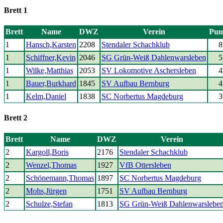
Brett 1
Brett
Name
DWZ
Verein
Pun
1
Hansch,Karsten
2208
Stendaler Schachklub
8
1
Schiffner,Kevin
2046
SG Grün-Weiß Dahlenwarsleben
5
1
Wilke,Matthias
2053
SV Lokomotive Aschersleben
4
1
Bauer,Burkhard
1845
SV Aufbau Bernburg
4
1
Kelm,Daniel
1838
SC Norbertus Magdeburg
3
Brett 2
Brett
Name
DWZ
Verein
2
Kargoll,Boris
2176
Stendaler Schachklub
2
Wenzel,Thomas
1927
VfB Ottersleben
2
Schönemann,Thomas
1897
SC Norbertus Magdeburg
2
Mohs,Jürgen
1751
SV Aufbau Bernburg
2
Schulze,Stefan
1813
SG Grün-Weiß Dahlenwarslebe