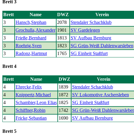
Brett 3
Brett
Name
DWZ
Verein
3
Hansch,Stephan
2078
Stendaler Schachklub
3
Grochulla,Alexander
1901
SV Gardelegen
3
Frieße,Bernhard
1813
SV Aufbau Bernburg
3
Roehrig,Sven
1823
SG Grün-Weiß Dahlenwarsleben
3
Radonz,Hartmut
1765
SG Einheit Staßfurt
Brett 4
Brett
Name
DWZ
Verein
4
Ehrecke,Felix
1839
Stendaler Schachklub
4
Knippertz,Michael
1872
SV Lokomotive Aschersleben
4
Schambier,Leon Elias
1825
SG Einheit Staßfurt
4
Schiffner,Robin
1742
SG Grün-Weiß Dahlenwarslebe
4
Fricke,Sebastian
1690
SV Aufbau Bernburg
Brett 5