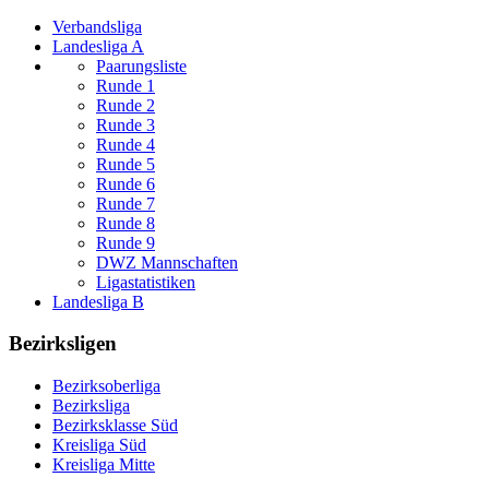
Verbandsliga
Landesliga A
Paarungsliste
Runde 1
Runde 2
Runde 3
Runde 4
Runde 5
Runde 6
Runde 7
Runde 8
Runde 9
DWZ Mannschaften
Ligastatistiken
Landesliga B
Bezirksligen
Bezirksoberliga
Bezirksliga
Bezirksklasse Süd
Kreisliga Süd
Kreisliga Mitte