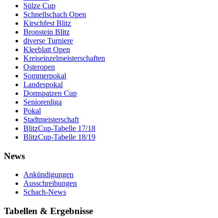
Sülze Cup
Schnellschach Open
Kirschfest Blitz
Bronstein Blitz
diverse Turniere
Kleeblatt Open
Kreiseinzelmeisterschaften
Osteropen
Sommerpokal
Landespokal
Domspatzen Cup
Seniorenliga
Pokal
Stadtmeisterschaft
BlitzCup-Tabelle 17/18
BlitzCup-Tabelle 18/19
News
Ankündigungen
Ausschreibungen
Schach-News
Tabellen & Ergebnisse