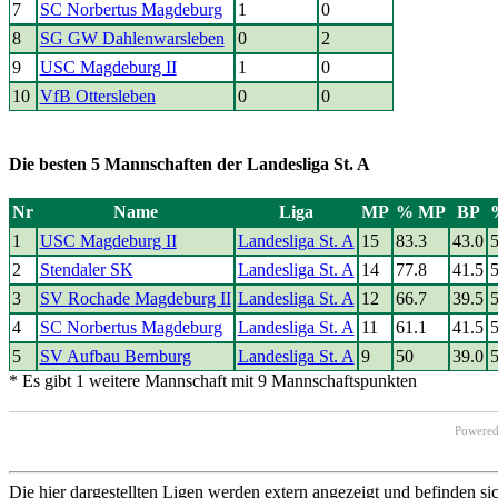
7
SC Norbertus Magdeburg
1
0
8
SG GW Dahlenwarsleben
0
2
9
USC Magdeburg II
1
0
10
VfB Ottersleben
0
0
Die besten 5 Mannschaften der Landesliga St. A
Nr
Name
Liga
MP
% MP
BP
1
USC Magdeburg II
Landesliga St. A
15
83.3
43.0
5
2
Stendaler SK
Landesliga St. A
14
77.8
41.5
5
3
SV Rochade Magdeburg II
Landesliga St. A
12
66.7
39.5
5
4
SC Norbertus Magdeburg
Landesliga St. A
11
61.1
41.5
5
5
SV Aufbau Bernburg
Landesliga St. A
9
50
39.0
5
* Es gibt 1 weitere Mannschaft mit 9 Mannschaftspunkten
Powere
Die hier dargestellten Ligen werden extern angezeigt und befinden si