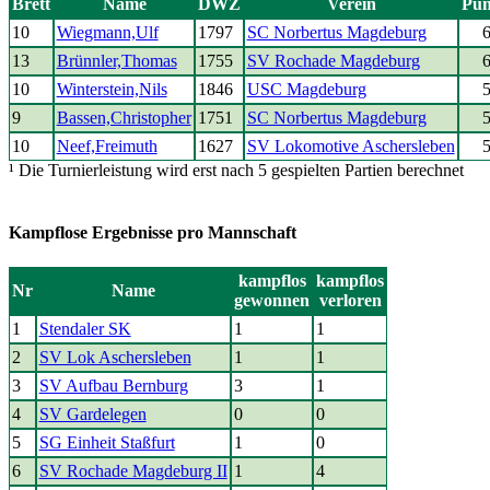
Brett
Name
DWZ
Verein
Pun
10
Wiegmann,Ulf
1797
SC Norbertus Magdeburg
6
13
Brünnler,Thomas
1755
SV Rochade Magdeburg
6
10
Winterstein,Nils
1846
USC Magdeburg
5
9
Bassen,Christopher
1751
SC Norbertus Magdeburg
5
10
Neef,Freimuth
1627
SV Lokomotive Aschersleben
5
¹ Die Turnierleistung wird erst nach 5 gespielten Partien berechnet
Kampflose Ergebnisse pro Mannschaft
kampflos
kampflos
Nr
Name
gewonnen
verloren
1
Stendaler SK
1
1
2
SV Lok Aschersleben
1
1
3
SV Aufbau Bernburg
3
1
4
SV Gardelegen
0
0
5
SG Einheit Staßfurt
1
0
6
SV Rochade Magdeburg II
1
4