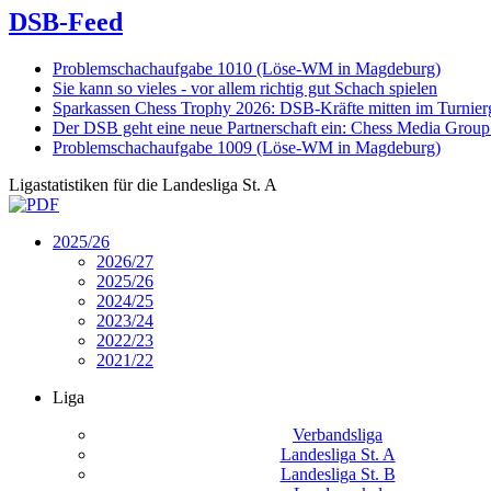
DSB-Feed
Problemschachaufgabe 1010 (Löse-WM in Magdeburg)
Sie kann so vieles - vor allem richtig gut Schach spielen
Sparkassen Chess Trophy 2026: DSB-Kräfte mitten im Turnie
Der DSB geht eine neue Partnerschaft ein: Chess Media Grou
Problemschachaufgabe 1009 (Löse-WM in Magdeburg)
Ligastatistiken für die Landesliga St. A
2025/26
2026/27
2025/26
2024/25
2023/24
2022/23
2021/22
Liga
Verbandsliga
Landesliga St. A
Landesliga St. B