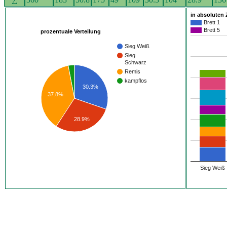
in absoluten 
Brett 1
Brett 5
prozentuale Verteilung
Sieg Weiß
Sieg
Schwarz
Remis
kampflos
30.3%
37.8%
28.9%
Sieg Weiß