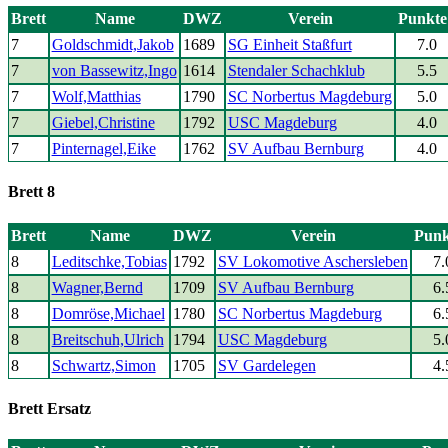
Brett
Name
DWZ
Verein
Punkte
7
Goldschmidt,Jakob
1689
SG Einheit Staßfurt
7.0
7
von Bassewitz,Ingo
1614
Stendaler Schachklub
5.5
7
Wolf,Matthias
1790
SC Norbertus Magdeburg
5.0
7
Giebel,Christine
1792
USC Magdeburg
4.0
7
Pinternagel,Eike
1762
SV Aufbau Bernburg
4.0
Brett 8
Brett
Name
DWZ
Verein
Punk
8
Leditschke,Tobias
1792
SV Lokomotive Aschersleben
7.
8
Wagner,Bernd
1709
SV Aufbau Bernburg
6.
8
Domröse,Michael
1780
SC Norbertus Magdeburg
6.
8
Breitschuh,Ulrich
1794
USC Magdeburg
5.
8
Schwartz,Simon
1705
SV Gardelegen
4.
Brett Ersatz