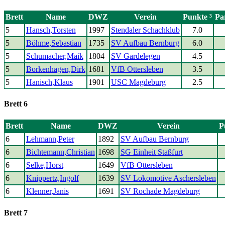
Brett
Name
DWZ
Verein
Punkte ³
Pa
5
Hansch,Torsten
1997
Stendaler Schachklub
7.0
5
Böhme,Sebastian
1735
SV Aufbau Bernburg
6.0
5
Schumacher,Maik
1804
SV Gardelegen
4.5
5
Borkenhagen,Dirk
1681
VfB Ottersleben
3.5
5
Hanisch,Klaus
1901
USC Magdeburg
2.5
Brett 6
Brett
Name
DWZ
Verein
P
6
Lehmann,Peter
1892
SV Aufbau Bernburg
6
Bichtemann,Christian
1698
SG Einheit Staßfurt
6
Selke,Horst
1649
VfB Ottersleben
6
Knippertz,Ingolf
1639
SV Lokomotive Aschersleben
6
Klenner,Janis
1691
SV Rochade Magdeburg
Brett 7