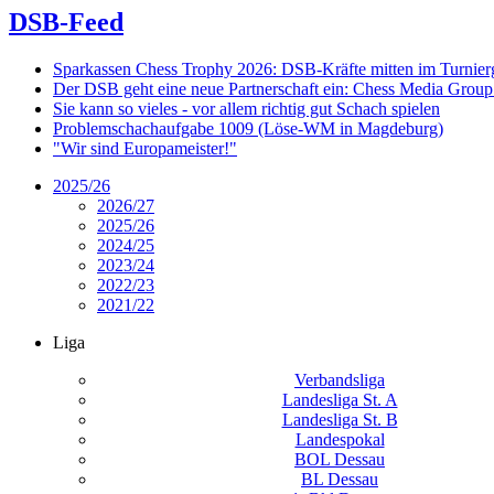
DSB-Feed
Sparkassen Chess Trophy 2026: DSB-Kräfte mitten im Turnie
Der DSB geht eine neue Partnerschaft ein: Chess Media Grou
Sie kann so vieles - vor allem richtig gut Schach spielen
Problemschachaufgabe 1009 (Löse-WM in Magdeburg)
"Wir sind Europameister!"
2025/26
2026/27
2025/26
2024/25
2023/24
2022/23
2021/22
Liga
Verbandsliga
Landesliga St. A
Landesliga St. B
Landespokal
BOL Dessau
BL Dessau