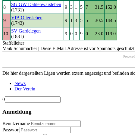
SG GW Dahlenwarsleben
8
9
3
1
5
7
31.5
152.0
(1731)
VfB Ottersleben
9
9
1
3
5
5
30.5
144.5
(1743)
SV Gardelegen
10
9
0
0
9
0
23.0
119.0
(1831)
Staffelleiter
Maik Schumacher |
Diese E-Mail-Adresse ist vor Spambots geschützt!
Powere
Die hier dargestellten Ligen werden extern angezeigt und befinden si
News
Der Verein
0
Anmeldung
Benutzername
Passwort