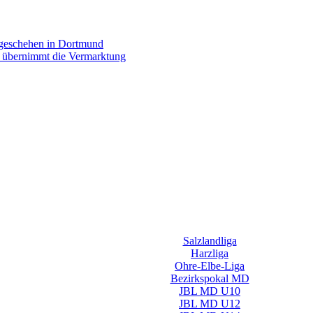
rgeschehen in Dortmund
p übernimmt die Vermarktung
Salzlandliga
Harzliga
Ohre-Elbe-Liga
Bezirkspokal MD
JBL MD U10
JBL MD U12