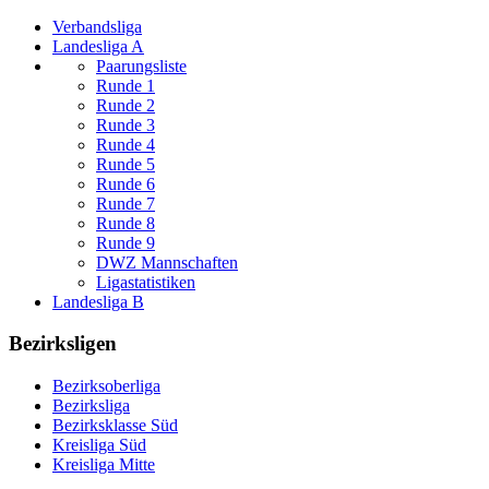
Verbandsliga
Landesliga A
Paarungsliste
Runde 1
Runde 2
Runde 3
Runde 4
Runde 5
Runde 6
Runde 7
Runde 8
Runde 9
DWZ Mannschaften
Ligastatistiken
Landesliga B
Bezirksligen
Bezirksoberliga
Bezirksliga
Bezirksklasse Süd
Kreisliga Süd
Kreisliga Mitte