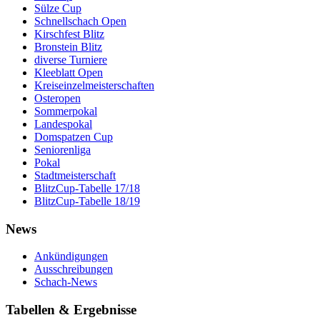
Sülze Cup
Schnellschach Open
Kirschfest Blitz
Bronstein Blitz
diverse Turniere
Kleeblatt Open
Kreiseinzelmeisterschaften
Osteropen
Sommerpokal
Landespokal
Domspatzen Cup
Seniorenliga
Pokal
Stadtmeisterschaft
BlitzCup-Tabelle 17/18
BlitzCup-Tabelle 18/19
News
Ankündigungen
Ausschreibungen
Schach-News
Tabellen & Ergebnisse