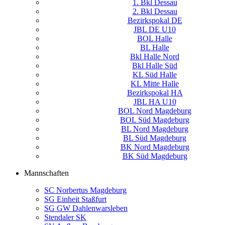
1. Bkl Dessau
2. Bkl Dessau
Bezirkspokal DE
JBL DE U10
BOL Halle
BL Halle
Bkl Halle Nord
Bkl Halle Süd
KL Süd Halle
KL Mitte Halle
Bezirkspokal HA
JBL HA U10
BOL Nord Magdeburg
BOL Süd Magdeburg
BL Nord Magdeburg
BL Süd Magdeburg
BK Nord Magdeburg
BK Süd Magdeburg
Mannschaften
SC Norbertus Magdeburg
SG Einheit Staßfurt
SG GW Dahlenwarsleben
Stendaler SK