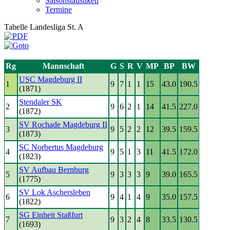
Saisonstatistiken
Termine
Tabelle Landesliga St. A
Rg
Mannschaft
G
S
R
V
MP
BP
BW
USC Magdeburg II
1
9
7
1
1
15
43.0
190.5
(1871)
Stendaler SK
2
9
6
2
1
14
41.5
227.0
(1872)
SV Rochade Magdeburg II
3
9
5
2
2
12
39.5
159.5
(1873)
SC Norbertus Magdeburg
4
9
5
1
3
11
41.5
172.0
(1823)
SV Aufbau Bernburg
5
9
3
3
3
9
39.0
165.5
(1775)
SV Lok Aschersleben
6
9
4
1
4
9
35.0
157.5
(1822)
SG Einheit Staßfurt
7
9
3
2
4
8
33.5
130.5
(1693)