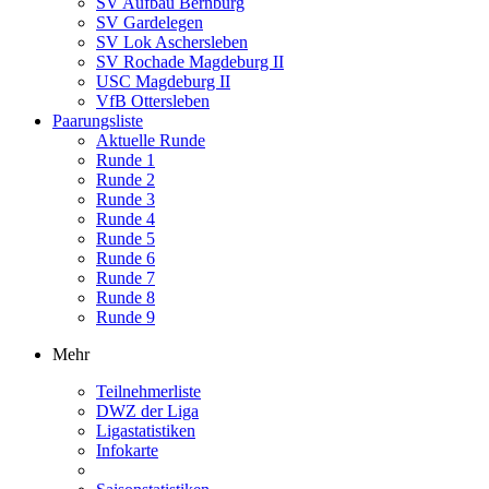
SV Aufbau Bernburg
SV Gardelegen
SV Lok Aschersleben
SV Rochade Magdeburg II
USC Magdeburg II
VfB Ottersleben
Paarungsliste
Aktuelle Runde
Runde 1
Runde 2
Runde 3
Runde 4
Runde 5
Runde 6
Runde 7
Runde 8
Runde 9
Mehr
Teilnehmerliste
DWZ der Liga
Ligastatistiken
Infokarte