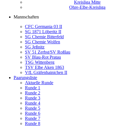
Kreisliga Mitte
Ohre-Elbe-Kreisliga
Mannschaften
CFC Germania 03 II
SG 1871 Löberitz II
SG Chemie Bitterfeld
SG Chemie Wolfen
SG Jeßnitz
SV 51 Zerbst/SV Roßlau
SV Blau-Rot Pratau
TSG Wittenberg
TSV Elbe Aken 1863
VfL Gräfenhainichen II
Paarungsliste
Aktuelle Runde
Runde 1
Runde 2
Runde 3
Runde 4
Runde 5
Runde 6
Runde 7
Runde 8