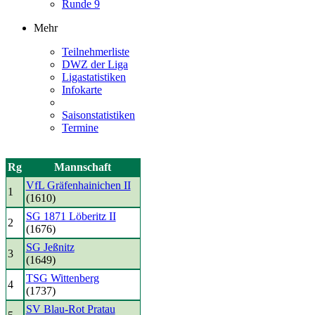
Runde 9
Mehr
Teilnehmerliste
DWZ der Liga
Ligastatistiken
Infokarte
Saisonstatistiken
Termine
Rg
Mannschaft
VfL Gräfenhainichen II
1
(1610)
SG 1871 Löberitz II
2
(1676)
SG Jeßnitz
3
(1649)
TSG Wittenberg
4
(1737)
SV Blau-Rot Pratau