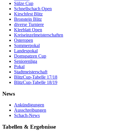
Sülze Cup
Schnellschach Open
Kirschfest Blitz
Bronstein Blitz
diverse Turniere
Kleeblatt Open
Kreiseinzelmeisterschaften
Osteropen
Sommerpokal
Landespokal
Domspatzen Cup
Seniorenliga
Pokal
Stadtmeisterschaft
BlitzCup-Tabelle 17/18
BlitzCup-Tabelle 18/19
News
Ankündigungen
Ausschreibungen
Schach-News
Tabellen & Ergebnisse