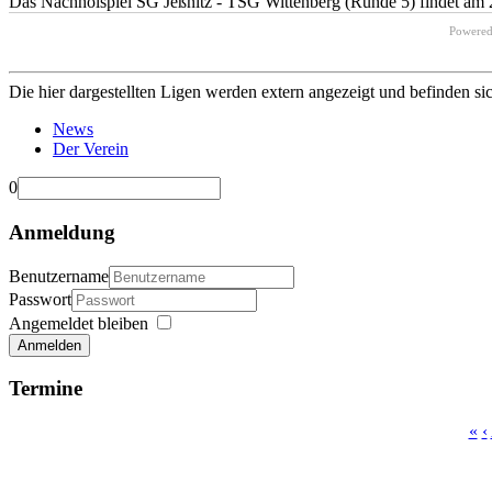
Das Nachholspiel SG Jeßnitz - TSG Wittenberg (Runde 5) findet am 2
Powere
Die hier dargestellten Ligen werden extern angezeigt und befinden si
News
Der Verein
0
Anmeldung
Benutzername
Passwort
Angemeldet bleiben
Anmelden
Termine
«
‹