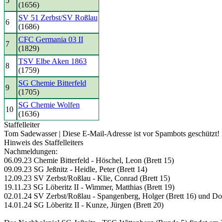
5
(1656)
SV 51 Zerbst/SV Roßlau
6
(1686)
CFC Germania 03 II
7
(1829)
TSV Elbe Aken 1863
8
(1759)
SG Chemie Bitterfeld
9
(1705)
SG Chemie Wolfen
10
(1636)
Staffelleiter
Tom Sadewasser |
Diese E-Mail-Adresse ist vor Spambots geschützt! 
Hinweis des Staffelleiters
Nachmeldungen:
06.09.23 Chemie Bitterfeld - Höschel, Leon (Brett 15)
09.09.23 SG Jeßnitz - Heidle, Peter (Brett 14)
12.09.23 SV Zerbst/Roßlau - Klie, Conrad (Brett 15)
19.11.23 SG Löberitz II - Wimmer, Matthias (Brett 19)
02.01.24 SV Zerbst/Roßlau - Spangenberg, Holger (Brett 16) und Dor
14.01.24 SG Löberitz II - Kunze, Jürgen (Brett 20)