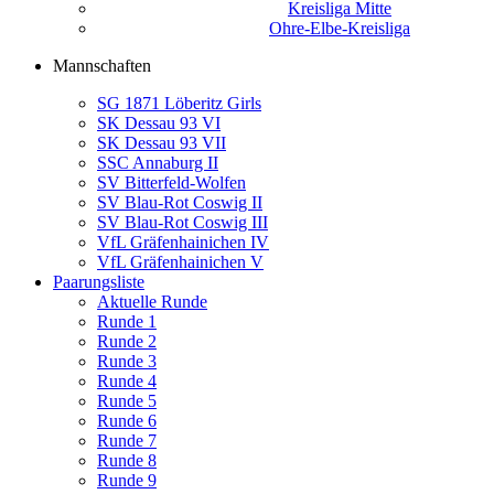
Kreisliga Mitte
Ohre-Elbe-Kreisliga
Mannschaften
SG 1871 Löberitz Girls
SK Dessau 93 VI
SK Dessau 93 VII
SSC Annaburg II
SV Bitterfeld-Wolfen
SV Blau-Rot Coswig II
SV Blau-Rot Coswig III
VfL Gräfenhainichen IV
VfL Gräfenhainichen V
Paarungsliste
Aktuelle Runde
Runde 1
Runde 2
Runde 3
Runde 4
Runde 5
Runde 6
Runde 7
Runde 8
Runde 9