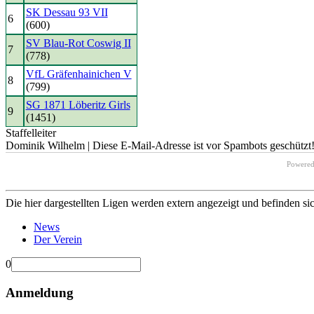
SK Dessau 93 VII
6
(600)
SV Blau-Rot Coswig II
7
(778)
VfL Gräfenhainichen V
8
(799)
SG 1871 Löberitz Girls
9
(1451)
Staffelleiter
Dominik Wilhelm |
Diese E-Mail-Adresse ist vor Spambots geschützt!
Powere
Die hier dargestellten Ligen werden extern angezeigt und befinden si
News
Der Verein
0
Anmeldung