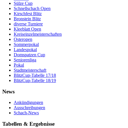
Sülze Cup
Schnellschach Open
Kirschfest Blitz
Bronstein Blitz
diverse Turniere
Kleeblatt Open
Kreiseinzelmeisterschaften
Osteropen
Sommerpokal
Landespokal
Domspatzen Cup
Seniorenliga
Pokal
Stadtmeisterschaft
BlitzCup-Tabelle 17/18
BlitzCup-Tabelle 18/19
News
Ankündigungen
Ausschreibungen
Schach-News
Tabellen & Ergebnisse