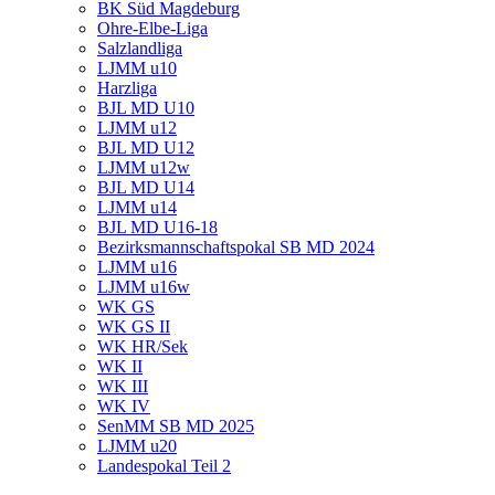
BK Süd Magdeburg
Ohre-Elbe-Liga
Salzlandliga
LJMM u10
Harzliga
BJL MD U10
LJMM u12
BJL MD U12
LJMM u12w
BJL MD U14
LJMM u14
BJL MD U16-18
Bezirksmannschaftspokal SB MD 2024
LJMM u16
LJMM u16w
WK GS
WK GS II
WK HR/Sek
WK II
WK III
WK IV
SenMM SB MD 2025
LJMM u20
Landespokal Teil 2