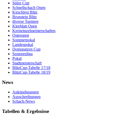
Sülze Cup
Schnellschach Open
Kirschfest Blitz
Bronstein Blitz
diverse Turniere
Kleeblatt Open
Kreiseinzelmeisterschaften
Osteropen
Sommerpokal
Landespokal
Domspatzen Cup
Seniorenliga
Pokal
Stadtmeisterschaft
BlitzCup-Tabelle 17/18
BlitzCup-Tabelle 18/19
News
Ankündigungen
Ausschreibungen
Schach-News
Tabellen & Ergebnisse