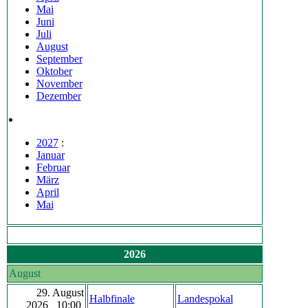
Mai
Juni
Juli
August
September
Oktober
November
Dezember
2027
:
Januar
Februar
März
April
Mai
2026
August
29. August
Halbfinale
Landespokal
2026 10:00