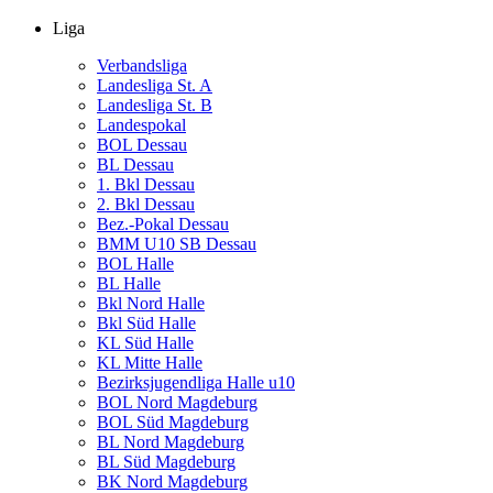
Liga
Verbandsliga
Landesliga St. A
Landesliga St. B
Landespokal
BOL Dessau
BL Dessau
1. Bkl Dessau
2. Bkl Dessau
Bez.-Pokal Dessau
BMM U10 SB Dessau
BOL Halle
BL Halle
Bkl Nord Halle
Bkl Süd Halle
KL Süd Halle
KL Mitte Halle
Bezirksjugendliga Halle u10
BOL Nord Magdeburg
BOL Süd Magdeburg
BL Nord Magdeburg
BL Süd Magdeburg
BK Nord Magdeburg