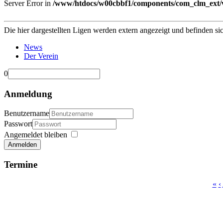
Server Error in
/www/htdocs/w00cbbf1/components/com_clm_ext/vi
Die hier dargestellten Ligen werden extern angezeigt und befinden si
News
Der Verein
0
Anmeldung
Benutzername
Passwort
Angemeldet bleiben
Anmelden
Termine
«
‹