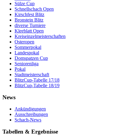
Sülze Cup
Schnellschach Open
Kirschfest Blitz
Bronstein Blitz
diverse Turniere
Kleeblatt Open
Kreiseinzelmeisterschaften
Osteropen
Sommerpokal
Landespokal
Domspatzen Cup
Seniorenliga
Pokal
Stadtmeisterschaft
BlitzCup-Tabelle 17/18
BlitzCup-Tabelle 18/19
News
Ankündigungen
Ausschreibungen
Schach-News
Tabellen & Ergebnisse