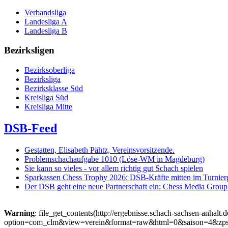
Verbandsliga
Landesliga A
Landesliga B
Bezirksligen
Bezirksoberliga
Bezirksliga
Bezirksklasse Süd
Kreisliga Süd
Kreisliga Mitte
DSB-Feed
Gestatten, Elisabeth Pähtz, Vereinsvorsitzende.
Problemschachaufgabe 1010 (Löse-WM in Magdeburg)
Sie kann so vieles - vor allem richtig gut Schach spielen
Sparkassen Chess Trophy 2026: DSB-Kräfte mitten im Turnie
Der DSB geht eine neue Partnerschaft ein: Chess Media Grou
Warning
: file_get_contents(http://ergebnisse.schach-sachsen-anhalt.
option=com_clm&view=verein&format=raw&html=0&saison=4&zps=G034