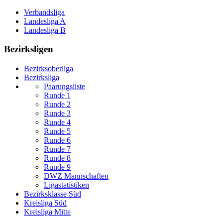
Verbandsliga
Landesliga A
Landesliga B
Bezirksligen
Bezirksoberliga
Bezirksliga
Paarungsliste
Runde 1
Runde 2
Runde 3
Runde 4
Runde 5
Runde 6
Runde 7
Runde 8
Runde 9
DWZ Mannschaften
Ligastatistiken
Bezirksklasse Süd
Kreisliga Süd
Kreisliga Mitte