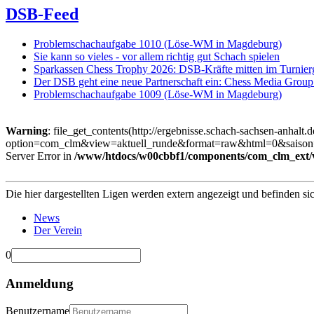
DSB-Feed
Problemschachaufgabe 1010 (Löse-WM in Magdeburg)
Sie kann so vieles - vor allem richtig gut Schach spielen
Sparkassen Chess Trophy 2026: DSB-Kräfte mitten im Turnie
Der DSB geht eine neue Partnerschaft ein: Chess Media Grou
Problemschachaufgabe 1009 (Löse-WM in Magdeburg)
Warning
: file_get_contents(http://ergebnisse.schach-sachsen-anhalt.
option=com_clm&view=aktuell_runde&format=raw&html=0&saison=5&l
Server Error in
/www/htdocs/w00cbbf1/components/com_clm_ext/vi
Die hier dargestellten Ligen werden extern angezeigt und befinden si
News
Der Verein
0
Anmeldung
Benutzername