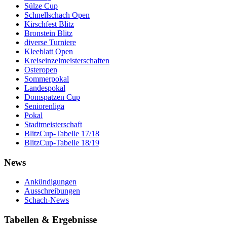
Sülze Cup
Schnellschach Open
Kirschfest Blitz
Bronstein Blitz
diverse Turniere
Kleeblatt Open
Kreiseinzelmeisterschaften
Osteropen
Sommerpokal
Landespokal
Domspatzen Cup
Seniorenliga
Pokal
Stadtmeisterschaft
BlitzCup-Tabelle 17/18
BlitzCup-Tabelle 18/19
News
Ankündigungen
Ausschreibungen
Schach-News
Tabellen & Ergebnisse